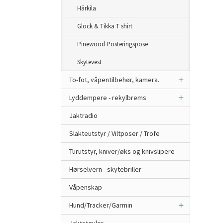
Härkila
Glock & Tikka T shirt
Pinewood Posteringspose
Skytevest
To-fot, våpentilbehør, kamera.
Lyddempere - rekylbrems
Jaktradio
Slakteutstyr / Viltposer / Trofe
Turutstyr, kniver/øks og knivslipere
Hørselvern - skytebriller
Våpenskap
Hund/Tracker/Garmin