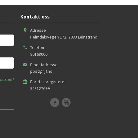
Kontakt oss
Adresse
Heimdalsvegen 172
,
7083
Leinstrand
Telefon
90168000
E-postadresse
post@hjf.no
passord?
Foretaksregisteret
928127699