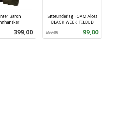
nter Baron
Sitteunderlag FOAM Alces
innhansker
BLACK WEEK TILBUD
Rabatt
inkl.
Pris
Tilbud
399,00
99,00
199,00
mva.
Les mer
Kjøp