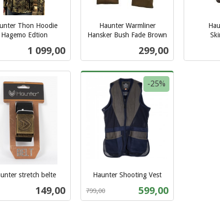
unter Thon Hoodie
Haunter Warmliner
Hau
Hagemo Edtion
Hansker Bush Fade Brown
Sk
inkl.
inkl.
Pris
Pris
1 099,00
299,00
mva.
mva.
Les mer
Les mer
-25%
unter stretch belte
Haunter Shooting Vest
Rabatt
inkl.
Pris
Tilbud
149,00
599,00
799,00
mva.