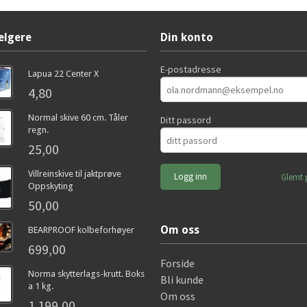
elgere
Din konto
E-postadresse
Lapua 22 Center X
4,80
Normal skive 60 cm. Tåler
Ditt passord
regn.
25,00
Villreinskive til jaktprøve
Glemt 
Oppskyting
50,00
Om oss
BEARPROOF kolbeforhøyer
699,00
Forside
Norma skytterlags-krutt. Boks
Bli kunde
a 1 kg.
Om oss
1 199,00