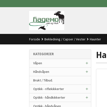
Gå
til
innholdet
Forside
Bekledning / Capser / Vester
Haunter
Ha
KATEGORIER
Våpen
Håndvåpen
Brukt / Tilbud.
Optikk - riflekikkerter
Optikk - håndkikkerter
Optikk - håndvåpen