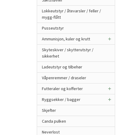
Jaktstøvler
Lokkeutstyr / åtevarsler / feller /
mygg-flått
Pusseutstyr
Ammunisjon, kuler og krutt
Skyteskiver / skytterutstyr /
sikkerhet
Ladeutstyr og tilbehør
Våpenremmer / draseler
Futteraler og kofferter
Ryggsekker / bagger
Skjefter
Canda pulken
Neverlost