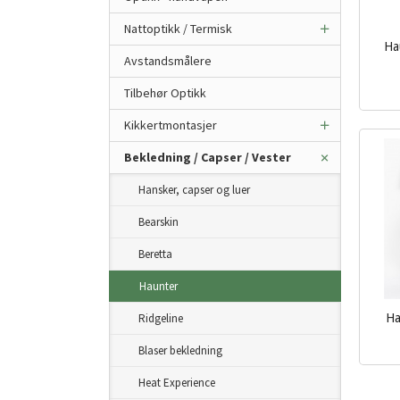
Nattoptikk / Termisk
Ha
Avstandsmålere
inkl.
Tilbehør Optikk
mva.
Kikkertmontasjer
Bekledning / Capser / Vester
Hansker, capser og luer
Bearskin
Beretta
Haunter
Ridgeline
Ha
inkl.
Blaser bekledning
mva.
Heat Experience