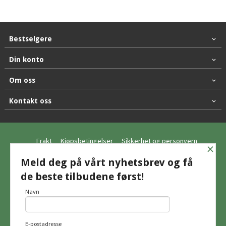
Bestselgere
Din konto
Om oss
Kontakt oss
Frakt
Kjøpsbetingelser
Sikkerhet og personvern
×
Nyhetsbrev
Meld deg på vårt nyhetsbrev og få
de beste tilbudene først!
© Hagemo Jakt og Friluft AS
Navn
E-postadresse