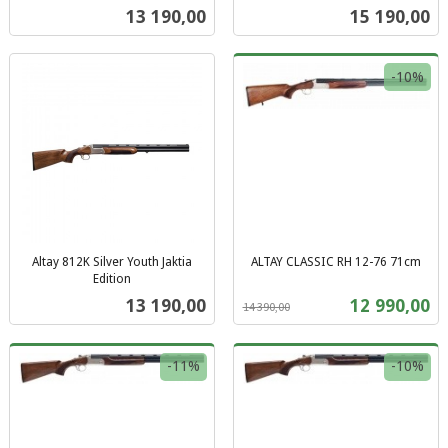
inkl.
mva.
Pris
Pris
13 190,00
15 190,00
mva.
-10%
Altay 812K Silver Youth Jaktia
ALTAY CLASSIC RH 12-76 71cm
Rabatt
inkl.
Edition
inkl.
mva.
Pris
Tilbud
13 190,00
12 990,00
14 390,00
mva.
-11%
-10%