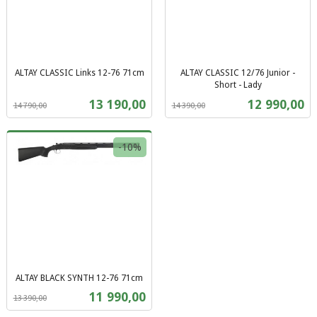
ALTAY CLASSIC Links 12-76 71cm
ALTAY CLASSIC 12/76 Junior -
Rabatt
inkl.
Short - Lady
Rabatt
inkl.
mva.
Tilbud
Tilbud
13 190,00
12 990,00
14 790,00
14 390,00
mva.
-10%
ALTAY BLACK SYNTH 12-76 71cm
Rabatt
inkl.
Tilbud
11 990,00
13 390,00
mva.