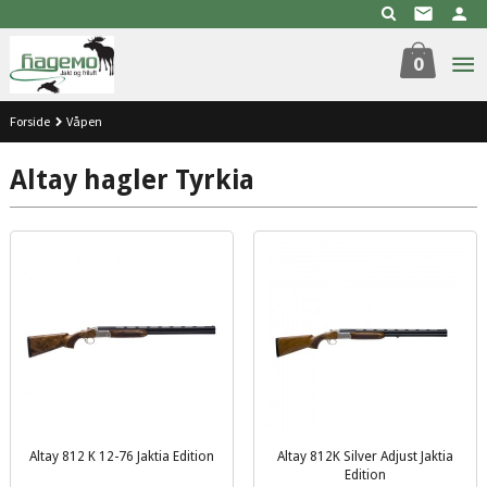
Gå
til
innholdet
0
Forside
Våpen
Altay hagler Tyrkia
Altay 812 K 12-76 Jaktia Edition
Altay 812K Silver Adjust Jaktia
inkl.
Edition