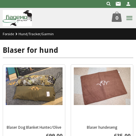
Gå
til
innholdet
0
Forside
Hund/Tracker/Garmin
Blaser for hund
Blaser Dog Blanket Huntec/Olive
Blaser hundeseng
inkl.
inkl.
Pris
Pris
699,00
635,00