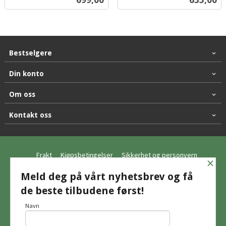
mva.
mva.
Bestselgere
Din konto
Om oss
Kontakt oss
Frakt
Kjøpsbetingelser
Sikkerhet og personvern
×
Nyhetsbrev
Meld deg på vårt nyhetsbrev og få
de beste tilbudene først!
© Hagemo Jakt og Friluft AS
Navn