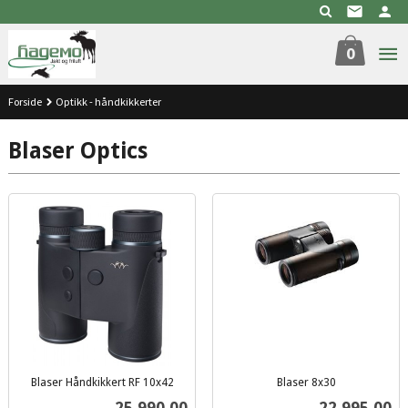
Gå
til
innholdet
0
Forside
Optikk - håndkikkerter
Blaser Optics
Blaser Håndkikkert RF 10x42
Blaser 8x30
inkl.
inkl.
Pris
Pris
25 990,00
22 995,00