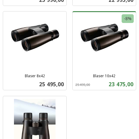
mva.
mva.
-8%
Blaser 8x42
Blaser 10x42
inkl.
Rabatt
inkl.
Pris
Tilbud
25 495,00
23 475,00
25 495,00
mva.
mva.