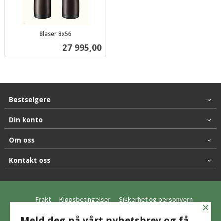
Blaser 8x56
inkl.
Pris
27 995,00
mva.
Bestselgere
Din konto
Om oss
Kontakt oss
Frakt
Kjøpsbetingelser
Sikkerhet og personvern
×
Nyhetsbrev
Meld deg på vårt nyhetsbrev og få