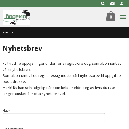
Gå
til
innholdet
0
Forside
Nyhetsbrev
Fyll ut dine opplysninger under for å registrere deg som abonnent av
vårt nyhetsbrev.
Som abonnent vil du regelmessig motta vårt nyhetsbrev til oppgitt e-
postadresse.
Merk! Du kan selvfølgelig når som helst melde deg av hvis du ikke
lenger ønsker å motta nyhetsbrevet.
Navn
E-postadresse