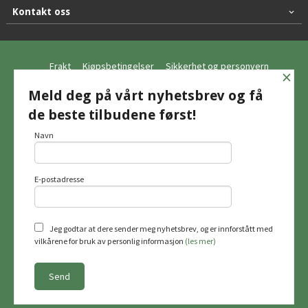
Kontakt oss
Frakt
Kjøpsbetingelser
Sikkerhet og personvern
×
Nyhetsbrev
Meld deg på vårt nyhetsbrev og få
de beste tilbudene først!
© Hagemo Jakt og Friluft AS
Navn
E-postadresse
Vår nettbutikk bruker cookies slik at du
får en bedre kjøpsopplevelse og vi kan
yte deg bedre service. Vi bruker cookies
hovedsaklig til å lagre
Jeg godtar at dere sender meg nyhetsbrev, og er innforstått med
innloggingsdetaljer og huske hva du
vilkårene for bruk av personlig informasjon
(les mer)
har puttet i handlekurven din. Fortsett å
bruke siden som normalt om du godtar
dette.
Les mer
Powered by
24Nettbutikk