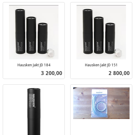
Hausken Jakt JD 184
Hausken Jakt JD 151
inkl.
inkl.
Pris
Pris
3 200,00
2 800,00
mva.
mva.