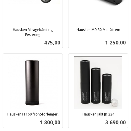
Hausken Miragebånd og
Hausken MD 30 Mini Xtrem
inkl.
Festering
inkl.
mva.
Pris
Pris
475,00
1 250,00
mva.
Hausken FF160 front-forlenger.
Hausken Jakt JD 224
inkl.
inkl.
Pris
Pris
1 800,00
3 690,00
mva.
mva.