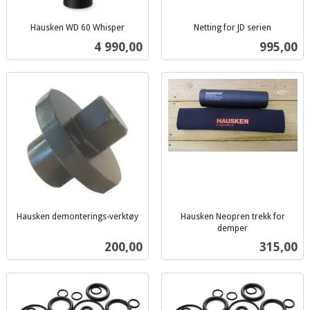
Hausken WD 60 Whisper
Netting for JD serien
inkl.
inkl.
Pris
Pris
4 990,00
995,00
mva.
mva.
Hausken demonterings-verktøy
Hausken Neopren trekk for
inkl.
demper
inkl.
mva.
Pris
Pris
200,00
315,00
mva.