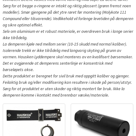
Sørg for at begge o-ringene er intakt og riktig plassert (grønn fremst noen
modeller). Smør gjengene på det ytre røret før montering (Molykote 111
Compound eller tilsvarende). Vedlikehold vil forlenge levetiden på demperen
og sikre optimal effekt.
Selv om aluminium er et robust materiale, er overdreven bruk i lange serier
ikke tilrådelig.
La demperen kjøle ned mellom serier (10-15 skudd med normal kaliber).
Isolerende trekk er ikke tilrådelig med langvarig skyting på grunn av
varmen. Hausken Lyddempere skal monteres av en kvalifisert børsemaker.
Det er avgjørende at demperens senterlinje er konsentrisk med
børseløpets akse.
Dette produktet er beregnet for sivil bruk med oppgitt kaliber og gjenger.
Feilaktig bruk og/eller modifisering kan resultere i skade på person/utstyr.
Sørg for at produktet er uten skader og riktig montert før bruk. Ikke la
demperen komme i kontakt med brennbar væske/materiale.