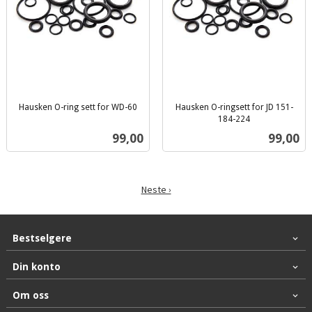
Hausken O-ring sett for WD-60
Hausken O-ringsett for JD 151-
inkl.
184-224
inkl.
mva.
Pris
Pris
99,00
99,00
mva.
Neste ›
Bestselgere
Din konto
Om oss