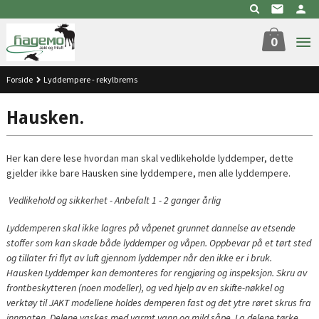
Gå
til
innholdet
0
Forside
Lyddempere - rekylbrems
Hausken.
Her kan dere lese hvordan man skal vedlikeholde lyddemper, dette
gjelder ikke bare Hausken sine lyddempere, men alle lyddempere.
Vedlikehold og sikkerhet - Anbefalt 1 - 2 ganger årlig
Lyddemperen skal ikke lagres på våpenet grunnet dannelse av etsende
stoffer som kan skade både lyddemper og våpen. Oppbevar på et tørt sted
og tillater fri flyt av luft gjennom lyddemper når den ikke er i bruk.
Hausken Lyddemper kan demonteres for rengjøring og inspeksjon. Skru av
frontbeskytteren (noen modeller), og ved hjelp av en skifte-nøkkel og
verktøy til JAKT modellene holdes demperen fast
og det ytre røret skrus fra
innmaten. Delene vaskes med varmt vann og mild såpe. La delene tørke.