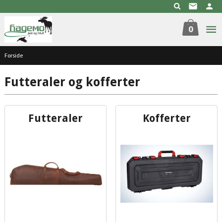
Gå
til
innholdet
0
Forside
Futteraler og kofferter
Futteraler
Kofferter