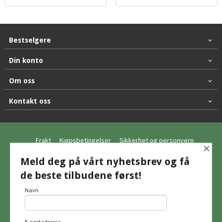
Bestselgere
Din konto
Om oss
Kontakt oss
Frakt
Kjøpsbetingelser
Sikkerhet og personvern
×
Nyhetsbrev
Meld deg på vårt nyhetsbrev og få
de beste tilbudene først!
© Hagemo Jakt og Friluft AS
Navn
E-postadresse