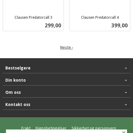
Clausen Predatorcall 3
Clausen Predatorcall 4
inkl.
inkl.
Pris
Pris
299,00
399,00
mva.
mva.
Neste ›
Bestselgere
Din konto
Om oss
Kontakt oss
Frakt
Kjøpsbetingelser
Sikkerhet og personvern
×