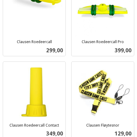
Clausen Roedeercall
Clausen Roedeercall Pro
inkl.
inkl.
Pris
Pris
299,00
399,00
mva.
mva.
Clausen Roedeercall Contact
Clausen Fløytesnor
inkl.
inkl.
Pris
Pris
349,00
129,00
mva.
mva.