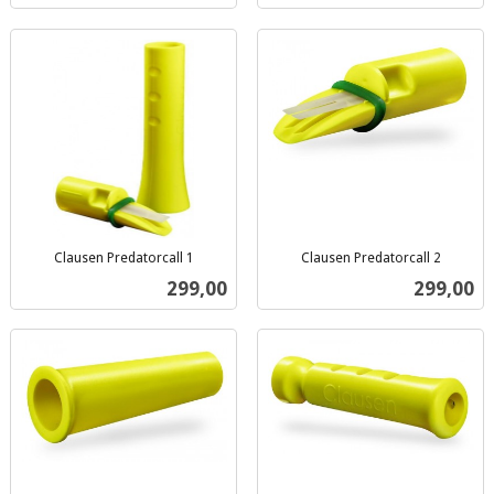
Clausen Predatorcall 1
Clausen Predatorcall 2
inkl.
inkl.
Pris
Pris
299,00
299,00
mva.
mva.