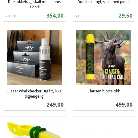
Due lokkefugl, skall med pinne.
Due lokkefugl, skall med pinne
Rabatt
inkl.
12 stk
Rabatt
inkl.
mva.
Tilbud
Tilbud
354,00
29,50
708,00
59,00
mva.
Blaser wind checker Utgått, ikke
Clausen hjortelokk
inkl.
tilgjengelig.
inkl.
mva.
Pris
Pris
249,00
499,00
mva.