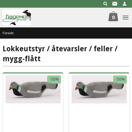
Gå
til
innholdet
0
Forside
Lokkeutstyr / åtevarsler / feller /
mygg-flått
-50%
-50%