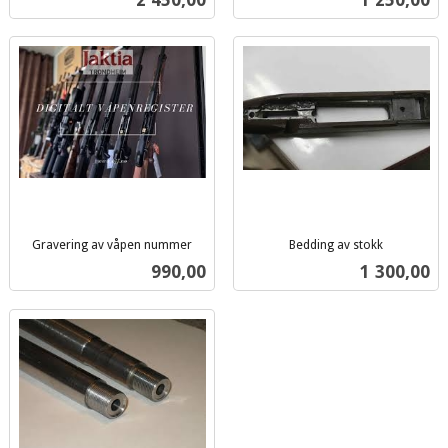
mva.
mva.
Gravering av våpen nummer
Bedding av stokk
inkl.
inkl.
Pris
Pris
990,00
1 300,00
mva.
mva.