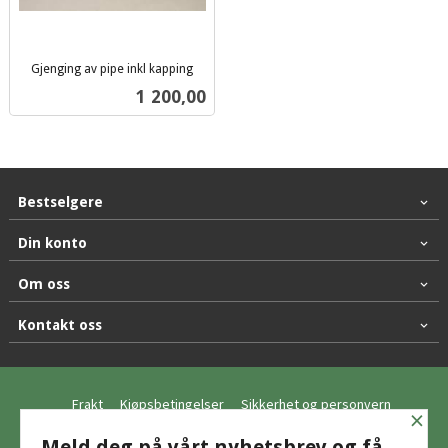
Gjenging av pipe inkl kapping
inkl.
Pris
1 200,00
mva.
Bestselgere
Din konto
Om oss
Kontakt oss
Frakt
Kjøpsbetingelser
Sikkerhet og personvern
×
Nyhetsbrev
Meld deg på vårt nyhetsbrev og få