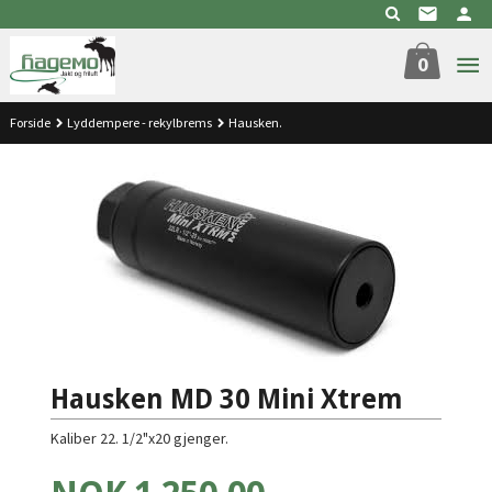
Gå
til
innholdet
0
Forside
Lyddempere - rekylbrems
Hausken.
Hausken MD 30 Mini Xtrem
Kaliber 22. 1/2"x20 gjenger.