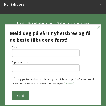
Kontakt oss
Frakt
Kjøpsbetingelser
Sikkerhet og personvern
×
Nyhetsbrev
Meld deg på vårt nyhetsbrev og få
de beste tilbudene først!
© Hagemo Jakt og Friluft AS
Navn
E-postadresse
Vår nettbutikk bruker cookies slik at du
får en bedre kjøpsopplevelse og vi kan
yte deg bedre service. Vi bruker cookies
hovedsaklig til å lagre
Jeg godtar at dere sender meg nyhetsbrev, og er innforstått med
innloggingsdetaljer og huske hva du
vilkårene for bruk av personlig informasjon
(les mer)
har puttet i handlekurven din. Fortsett å
bruke siden som normalt om du godtar
dette.
Les mer
Powered by
24Nettbutikk