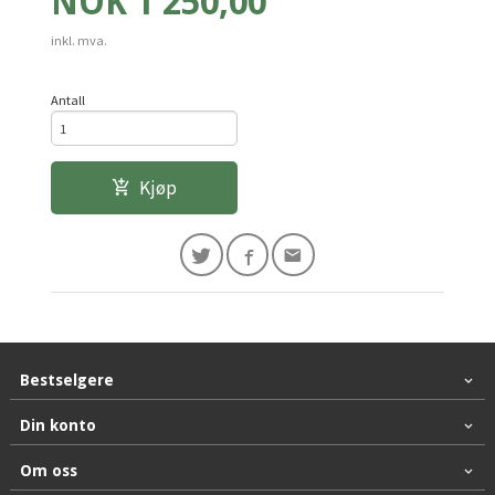
Pris
NOK
1 250,00
inkl. mva.
Antall
Kjøp
Bestselgere
Din konto
Om oss