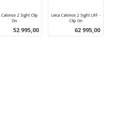
a Calonox 2 Sight Clip
Leica Calonox 2 Sight LRF -
On
Clip On
inkl.
Pris
Pris
52 995,00
62 995,00
mva.
Kjøp
Kjøp