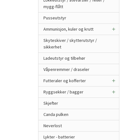
Lokkeutstyr / åtevarsler / feller /
mygg-flått
Pusseutstyr
Ammunisjon, kuler og krutt
Skyteskiver / skytterutstyr /
sikkerhet
Ladeutstyr og tilbehør
Våpenremmer / draseler
Futteraler og kofferter
Ryggsekker / bagger
Skjefter
Canda pulken
Neverlost
Lykter - batterier