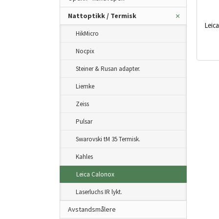
Nattoptikk / Termisk
Leic
HikMicro
inkl.
Nocpix
mva.
Steiner & Rusan adapter.
Liemke
Zeiss
Pulsar
Swarovski tM 35 Termisk.
Kahles
Leica Calonox
Laserluchs IR lykt.
Avstandsmålere