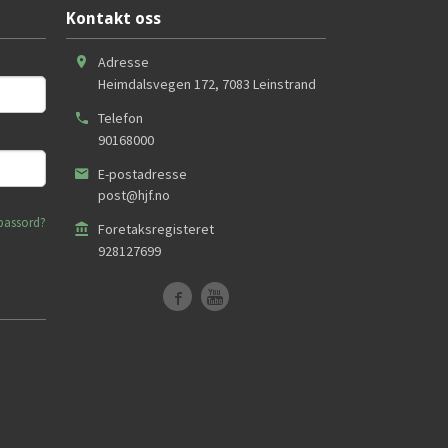
Kontakt oss
Adresse
Heimdalsvegen 172
,
7083
Leinstrand
Telefon
90168000
E-postadresse
post@hjf.no
passord?
Foretaksregisteret
928127699