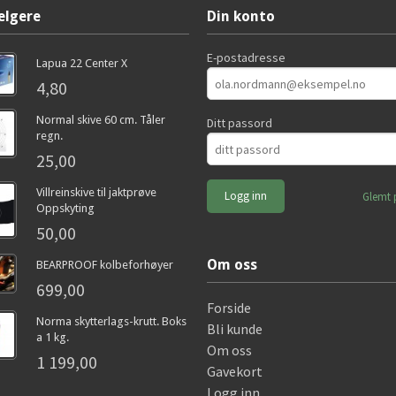
elgere
Din konto
E-postadresse
Lapua 22 Center X
4,80
Normal skive 60 cm. Tåler
Ditt passord
regn.
25,00
Villreinskive til jaktprøve
Glemt 
Oppskyting
50,00
Om oss
BEARPROOF kolbeforhøyer
699,00
Forside
Norma skytterlags-krutt. Boks
Bli kunde
a 1 kg.
Om oss
1 199,00
Gavekort
Logg inn