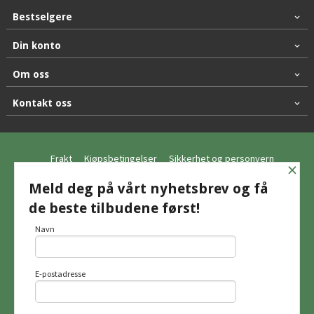
Bestselgere
Din konto
Om oss
Kontakt oss
Frakt
Kjøpsbetingelser
Sikkerhet og personvern
×
Nyhetsbrev
Meld deg på vårt nyhetsbrev og få
de beste tilbudene først!
© Hagemo Jakt og Friluft AS
Navn
E-postadresse
Vår nettbutikk bruker cookies slik at du
får en bedre kjøpsopplevelse og vi kan
yte deg bedre service. Vi bruker cookies