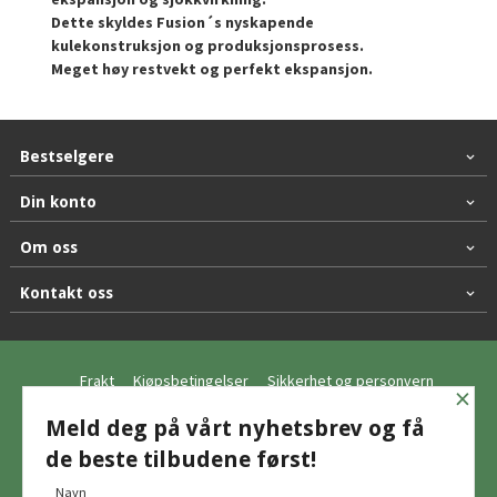
Dette skyldes Fusion´s nyskapende
kulekonstruksjon og produksjonsprosess.
Meget høy restvekt og perfekt ekspansjon.
Bestselgere
Din konto
Om oss
Kontakt oss
Frakt
Kjøpsbetingelser
Sikkerhet og personvern
×
Nyhetsbrev
Meld deg på vårt nyhetsbrev og få
de beste tilbudene først!
© Hagemo Jakt og Friluft AS
Navn