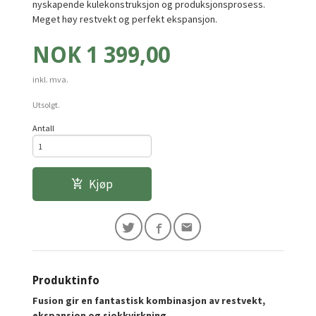
nyskapende kulekonstruksjon og produksjonsprosess.
Meget høy restvekt og perfekt ekspansjon.
Pris
NOK
1 399,00
inkl. mva.
Utsolgt.
Antall
Kjøp
Produktinfo
Fusion gir en fantastisk kombinasjon av restvekt,
ekspansjon og sjokkvirkning.