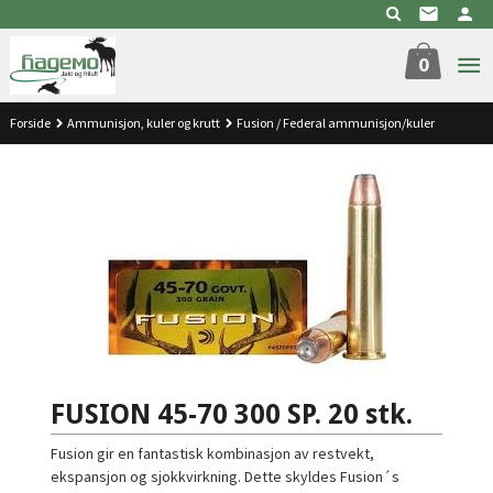
Gå
til
innholdet
0
Forside
Ammunisjon, kuler og krutt
Fusion / Federal ammunisjon/kuler
FUSION 45-70 300 SP. 20 stk.
Fusion gir en fantastisk kombinasjon av restvekt,
ekspansjon og sjokkvirkning. Dette skyldes Fusion´s