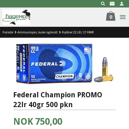
Gå
til
innholdet
0
Forside
Ammunisjon, kuler og krutt
Kaliber 22 LR / 17 HMR
Federal Champion PROMO
22lr 40gr 500 pkn
Pris
NOK
750,00