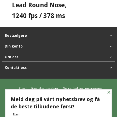
Lead Round Nose,
1240 fps / 378 ms
Bestselgere
Din konto
Om oss
Kontakt oss
Frakt
Kjøpsbetingelser
Sikkerhet og personvern
×
Nyhetsbrev
Meld deg på vårt nyhetsbrev og få
de beste tilbudene først!
© Hagemo Jakt og Friluft AS
Navn