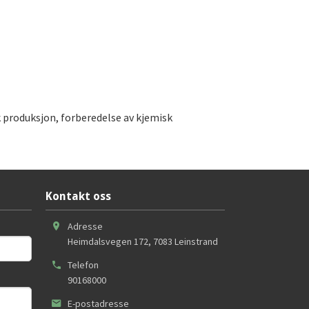
 produksjon, forberedelse av kjemisk
Kontakt oss
Adresse
Heimdalsvegen 172
,
7083
Leinstrand
Telefon
90168000
E-postadresse