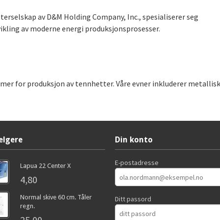
tterselskap av D&M Holding Company, Inc., spesialiserer seg
vikling av moderne energi produksjonsprosesser.
r for produksjon av tennhetter. Våre evner inkluderer metallisk
elgere
Din konto
E-postadresse
Lapua 22 Center X
4,80
Normal skive 60 cm. Tåler
Ditt passord
regn.
25,00