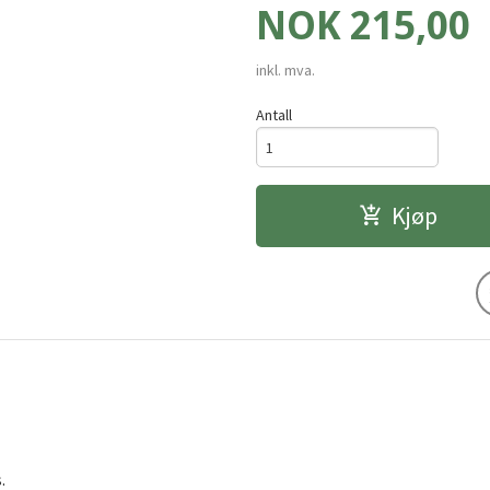
Pris
NOK
215,00
inkl. mva.
Antall
Kjøp
.