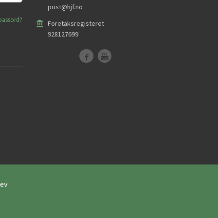
post@hjf.no
passord?
Foretaksregisteret
928127699
ev