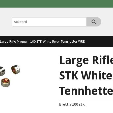
Large Rifle Magnum 100 STK White River Tennhetter WRE
Large Rif
STK White
Tennhett
Brett a 100 stk.