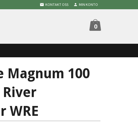
KONTAKT OSS
MIN KONTO
0
le Magnum 100
 River
er WRE