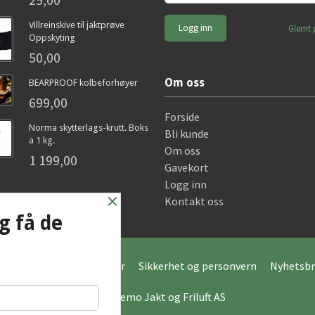
Villreinskive til jaktprøve
Glemt 
Oppskyting
50,00
Om oss
BEARPROOF kolbeforhøyer
699,00
Forside
Norma skytterlags-krutt. Boks
Bli kunde
a 1 kg.
Om oss
1 199,00
Gavekort
Logg inn
×
Kontakt oss
g få de
Frakt
Kjøpsbetingelser
Sikkerhet og personvern
Nyhetsbr
© Hagemo Jakt og Friluft AS