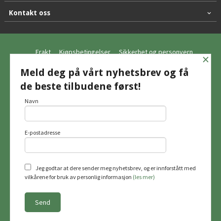
Kontakt oss
Frakt
Kjøpsbetingelser
Sikkerhet og personvern
×
Nyhetsbrev
Meld deg på vårt nyhetsbrev og få
de beste tilbudene først!
© Hagemo Jakt og Friluft AS
Navn
E-postadresse
Vår nettbutikk bruker cookies slik at du
får en bedre kjøpsopplevelse og vi kan
yte deg bedre service. Vi bruker cookies
hovedsaklig til å lagre
Jeg godtar at dere sender meg nyhetsbrev, og er innforstått med
innloggingsdetaljer og huske hva du
vilkårene for bruk av personlig informasjon
(les mer)
har puttet i handlekurven din. Fortsett å
bruke siden som normalt om du godtar
dette.
Les mer
Powered by
24Nettbutikk