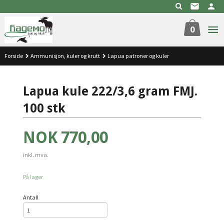
Gå
til
innholdet
0
Forside
Ammunisjon, kuler og krutt
Lapua patroner og kuler
Lapua kule 222/3,6 gram FMJ.
100 stk
Pris
NOK
770,00
inkl. mva.
På lager
Antall