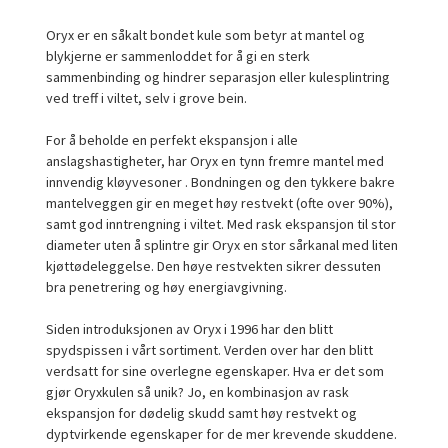
Oryx er en såkalt bondet kule som betyr at mantel og
blykjerne er sammenloddet for å gi en sterk
sammenbinding og hindrer separasjon eller kulesplintring
ved treff i viltet, selv i grove bein.
For å beholde en perfekt ekspansjon i alle
anslagshastigheter, har Oryx en tynn fremre mantel med
innvendig kløyvesoner . Bondningen og den tykkere bakre
mantelveggen gir en meget høy restvekt (ofte over 90%),
samt god inntrengning i viltet. Med rask ekspansjon til stor
diameter uten å splintre gir Oryx en stor sårkanal med liten
kjøttødeleggelse. Den høye restvekten sikrer dessuten
bra penetrering og høy energiavgivning.
Siden introduksjonen av Oryx i 1996 har den blitt
spydspissen i vårt sortiment. Verden over har den blitt
verdsatt for sine overlegne egenskaper. Hva er det som
gjør Oryxkulen så unik? Jo, en kombinasjon av rask
ekspansjon for dødelig skudd samt høy restvekt og
dyptvirkende egenskaper for de mer krevende skuddene.