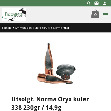
Gå
til
innholdet
0
Forside
Ammunisjon, kuler og krutt
Norma kuler
Utsolgt. Norma Oryx kuler
338 230gr / 14,9g