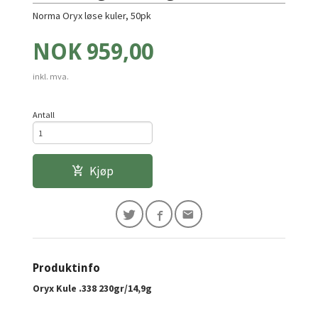
Norma Oryx løse kuler, 50pk
Pris
NOK
959,00
inkl. mva.
Antall
Kjøp
Produktinfo
Oryx Kule .338 230gr/14,9g