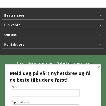
Bestselgere
Din konto
Om oss
Kontakt oss
Frakt
Kjøpsbetingelser
Sikkerhet og personvern
×
Nyhetsbrev
Meld deg på vårt nyhetsbrev og få
de beste tilbudene først!
© Hagemo Jakt og Friluft AS
Navn
E-postadresse
Vår nettbutikk bruker cookies slik at du