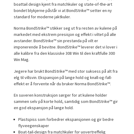
boattail design kjent fra matchkuler og state-of-the-art
bondet blykjerne påstår vi at BondStrike™ setter en ny
standard for moderne jaktkuler.
Norma BondStrike™ stikker seg ut fra resten av kulene på
markedet med ekstrem presisjon og effekt i viltet på alle
avstander. BondStrike™ sin prestanda på vilt er
imponerende å bevitne. BondStrike™ leverer det vi lover i
alle kalibre fra den klassiske 308 Win til den kraftfulle 300
Win Mag.
Jegere har brukt BondStrike™ med stor suksess på alt fra
elg til villsvin. Ekspansjon på lange hold og knall-og-fall-
effekt er å forvente når du bruker Norma BondStrike™.
En suveren konstruksjon sørger for at kulene holder
sammen selv på korte hold, samtidig som BondStrike™ gir
en god ekspansjon på lange hold.
Plastspiss som forbedrer ekspansjonen og gir bedre
flyveegenskaper
Boat-tail-design fra matchkuler for uovertreffelig