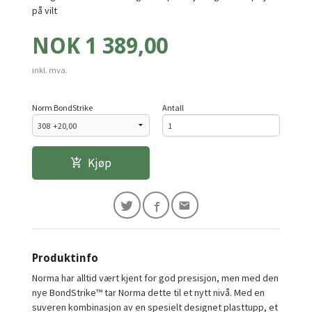
på vilt
Pris
NOK
1 389,00
inkl. mva.
Norm BondStrike
Antall
Kjøp
Produktinfo
Norma har alltid vært kjent for god presisjon, men med den
nye BondStrike™ tar Norma dette til et nytt nivå. Med en
suveren kombinasjon av en spesielt designet plasttupp, et