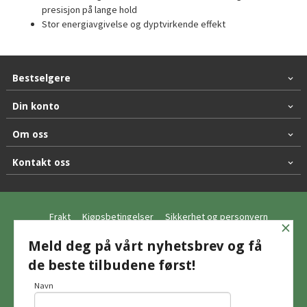
presisjon på lange hold
Stor energiavgivelse og dyptvirkende effekt
Bestselgere
Din konto
Om oss
Kontakt oss
Frakt
Kjøpsbetingelser
Sikkerhet og personvern
×
Nyhetsbrev
Meld deg på vårt nyhetsbrev og få
de beste tilbudene først!
© Hagemo Jakt og Friluft AS
Navn