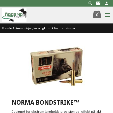
Gå
til
innholdet
0
Forside
Ammunisjon, kuler og krutt
Norma patroner.
NORMA BONDSTRIKE™
Designet for ekstrem langholds-presisjon og -effekt på jakt