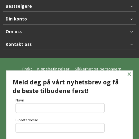
Bestselgere
Din konto
Om oss
Kontakt oss
Frakt
Kjøpsbetingelser
Sikkerhet og personvern
×
Nyhetsbrev
Meld deg på vårt nyhetsbrev og få
de beste tilbudene først!
© Hagemo Jakt og Friluft AS
Navn
E-postadresse
Vår nettbutikk bruker cookies slik at du
får en bedre kjøpsopplevelse og vi kan
yte deg bedre service. Vi bruker cookies