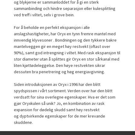
og blykjerne er sammanloddet for å gi en sterk
sammanbinding och hindre separasjon eller kulesplitting
ved treff i viltet, selv i grove bein.
For å beholde en perfekt ekspansjon i alle
anslagshastigheter, har Oryx en tynn fremre mantel med
innvendig klyvesoner . Bondningen og den tykkere bakre
mantelveggen gir en meget høy restvekt (oftast over
90%), samt god intrengning i viltet. Med rask ekspansjon til
stor diameter utan å splittes gir Oryx en stor sårkanal med
liten kjøttødeleggelse. Den høye restvekten sikrar
dessuten bra penetrering og høg energiavgivning.
Siden introduksjonen av Oryx i 1996 har den blitt
spydspissen i vårt sortiment. Verden over har den blitt
verdsatt for sina overlegne egenskaper. Hva er det som
gjør Oryxkulen så unik? Jo, en kombination av rask
expansion for dødelig skudd samt høy restvekt
og dyptvirkende egenskaper for de mer krevande
skuddene.