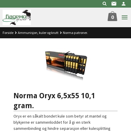
Gå
til
innholdet
0
Forside
Ammunisjon, kuler og krutt
Norma patroner.
Norma Oryx 6,5x55 10,1
gram.
Oryx er en såkalt bondet kule som betyr at mantel og
blykjerne er sammenloddet for å gi en sterk
sammenbinding og hindre separasjon eller kulesplitting