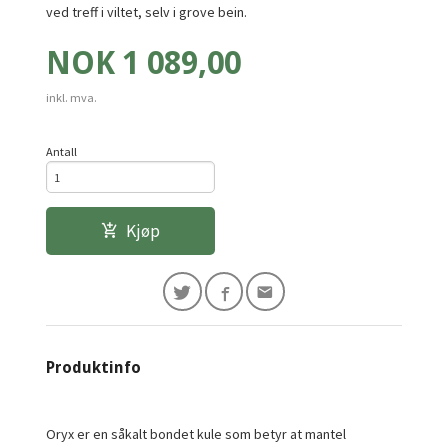
ved treff i viltet, selv i grove bein.
Pris
NOK
1 089,00
inkl. mva.
Antall
Kjøp
Produktinfo
Oryx er en såkalt bondet kule som betyr at mantel