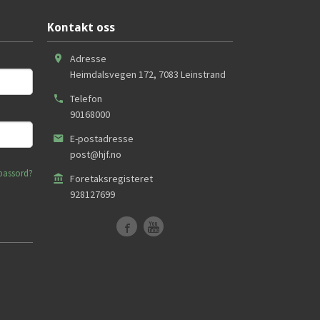
Kontakt oss
Adresse
Heimdalsvegen 172
,
7083
Leinstrand
Telefon
90168000
E-postadresse
post@hjf.no
passord?
Foretaksregisteret
928127699