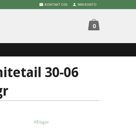
KONTAKT OSS
MIN KONTO
0
tetail 30-06
gr
På lager