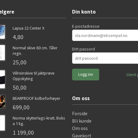
elgere
Din konto
E-postadresse
Lapua 22 Center X
4,80
Normal skive 60 cm. Tåler
Ditt passord
regn.
25,00
Villreinskive til jaktprøve
Glemt 
Oppskyting
50,00
Om oss
BEARPROOF kolbeforhøyer
699,00
Forside
Norma skytterlags-krutt. Boks
Bli kunde
a 1 kg.
Om oss
1 199,00
Gavekort