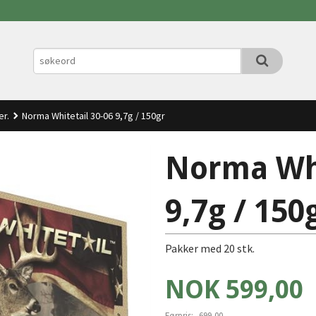
er.
Norma Whitetail 30-06 9,7g / 150gr
Norma Whi
9,7g / 150
Pakker med 20 stk.
Tilbud
NOK
599,00
Førpris:
699,00