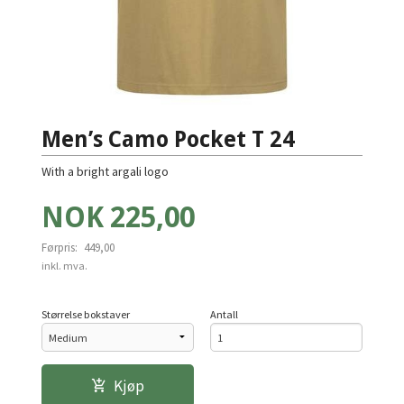
Men’s Camo Pocket T 24
With a bright argali logo
Tilbud
NOK
225,00
Førpris:
449,00
Rabatt
inkl. mva.
Størrelse bokstaver
Antall
Kjøp