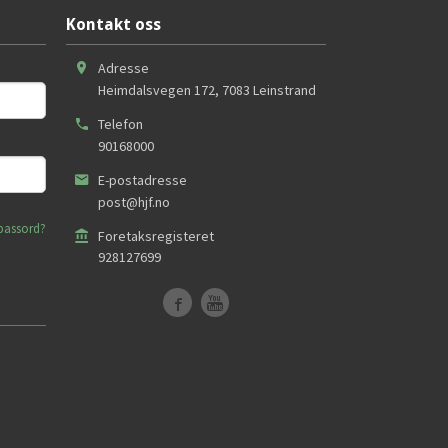
Kontakt oss
Adresse
Heimdalsvegen 172
,
7083
Leinstrand
Telefon
90168000
E-postadresse
post@hjf.no
passord?
Foretaksregisteret
928127699