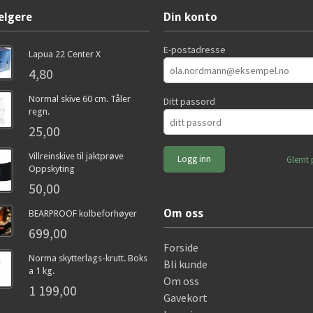
elgere
Din konto
E-postadresse
Lapua 22 Center X
4,80
Normal skive 60 cm. Tåler
Ditt passord
regn.
25,00
Villreinskive til jaktprøve
Glemt 
Oppskyting
50,00
Om oss
BEARPROOF kolbeforhøyer
699,00
Forside
Norma skytterlags-krutt. Boks
Bli kunde
a 1 kg.
Om oss
1 199,00
Gavekort