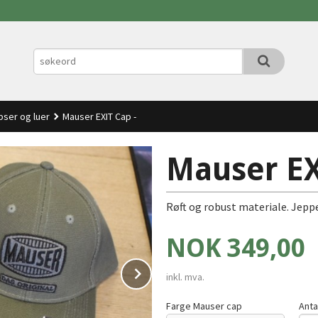
pser og luer
Mauser EXIT Cap -
Mauser EX
Røft og robust materiale. Jeppe 
Pris
NOK
349,00
Next
inkl. mva.
Farge Mauser cap
Anta