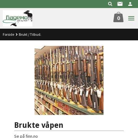
Gå
til
innholdet
0
Forside
Brukt / Tilbud.
Brukte våpen
Se på finn.no