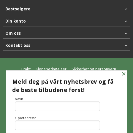
Bestselgere
Din konto
Om oss
Kontakt oss
Frakt
Kjøpsbetingelser
Sikkerhet og personvern
×
Nyhetsbrev
Meld deg på vårt nyhetsbrev og få
de beste tilbudene først!
© Hagemo Jakt og Friluft AS
Navn
E-postadresse
Vår nettbutikk bruker cookies slik at du
får en bedre kjøpsopplevelse og vi kan
yte deg bedre service. Vi bruker cookies