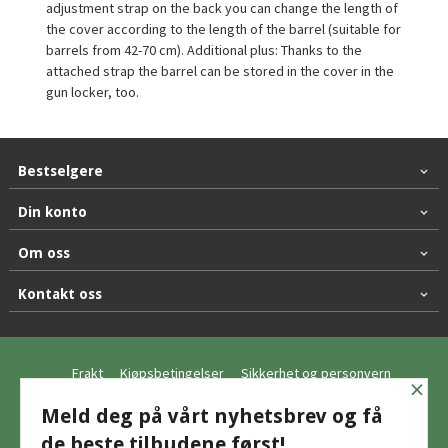
adjustment strap on the back you can change the length of
the cover according to the length of the barrel (suitable for
barrels from 42-70 cm). Additional plus: Thanks to the
attached strap the barrel can be stored in the cover in the
gun locker, too.
Bestselgere
Din konto
Om oss
Kontakt oss
Frakt
Kjøpsbetingelser
Sikkerhet og personvern
×
Nyhetsbrev
Meld deg på vårt nyhetsbrev og få
de beste tilbudene først!