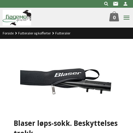
Gå
til
innholdet
0
Forside
Futteraler og kofferter
Futteraler
Blaser løps-sokk. Beskyttelses