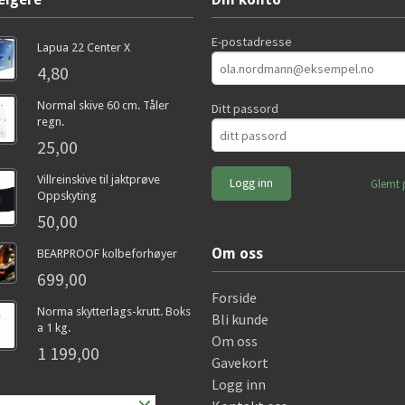
E-postadresse
Lapua 22 Center X
4,80
Normal skive 60 cm. Tåler
Ditt passord
regn.
25,00
Villreinskive til jaktprøve
Glemt 
Oppskyting
50,00
Om oss
BEARPROOF kolbeforhøyer
699,00
Forside
Norma skytterlags-krutt. Boks
Bli kunde
a 1 kg.
Om oss
1 199,00
Gavekort
Logg inn