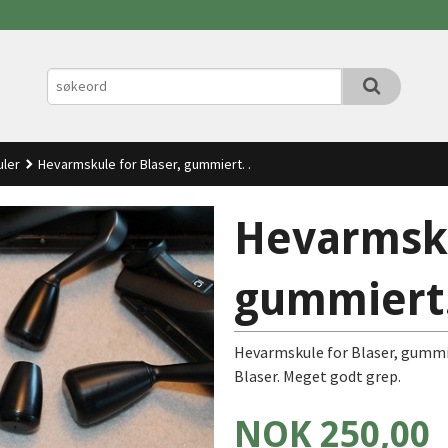
ler
Hevarmskule for Blaser, gummiert. .
Hevarmsku
gummiert.
Hevarmskule for Blaser, gummie
Blaser. Meget godt grep.
Pris
NOK
250,00