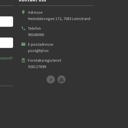
Adresse
Heimdalsvegen 172
,
7083
Leinstrand
Telefon
90168000
E-postadresse
post@hjf.no
passord?
Foretaksregisteret
928127699