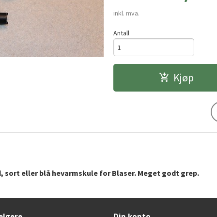
inkl. mva.
Antall
Kjøp
 sort eller blå hevarmskule for Blaser. Meget godt grep.
elgere
Din konto