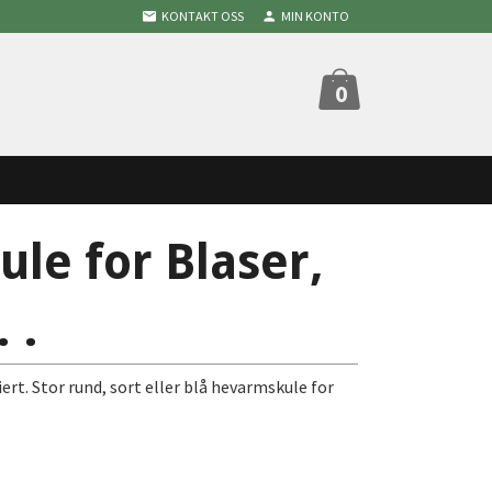
KONTAKT OSS
MIN KONTO
0
le for Blaser,
 .
rt. Stor rund, sort eller blå hevarmskule for