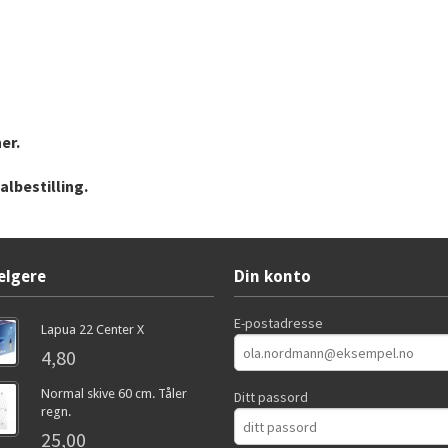
er.
albestilling.
elgere
Din konto
E-postadresse
Lapua 22 Center X
4,80
Normal skive 60 cm. Tåler
Ditt passord
regn.
25,00