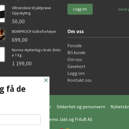
Villreinskive til jaktprøve
Glemt 
Oppskyting
50,00
Om oss
BEARPROOF kolbeforhøyer
699,00
Forside
Norma skytterlags-krutt. Boks
Bli kunde
a 1 kg.
Om oss
1 199,00
Gavekort
Logg inn
×
Kontakt oss
g få de
Frakt
Kjøpsbetingelser
Sikkerhet og personvern
Nyhetsbr
© Hagemo Jakt og Friluft AS