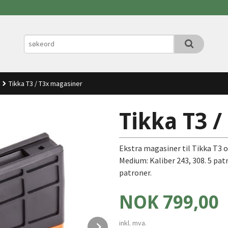
Tikka T3 / T3x magasiner
Tikka T3 
Ekstra magasiner til Tikka T3 o
Medium: Kaliber 243, 308. 5 patr
patroner.
Pris
NOK
799,00
Next
inkl. mva.