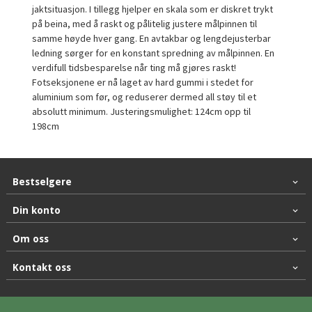
jaktsituasjon. I tillegg hjelper en skala som er diskret trykt
på beina, med å raskt og pålitelig justere målpinnen til
samme høyde hver gang. En avtakbar og lengdejusterbar
ledning sørger for en konstant spredning av målpinnen. En
verdifull tidsbesparelse når ting må gjøres raskt!
Fotseksjonene er nå laget av hard gummi i stedet for
aluminium som før, og reduserer dermed all støy til et
absolutt minimum. Justeringsmulighet: 124cm opp til
198cm
Bestselgere
Din konto
Om oss
Kontakt oss