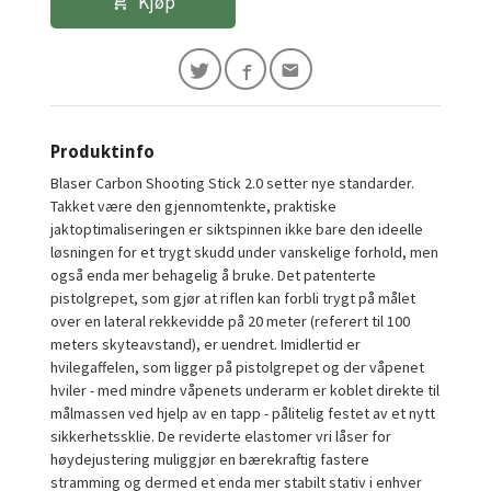
Kjøp
Produktinfo
Blaser Carbon Shooting Stick 2.0 setter nye standarder.
Takket være den gjennomtenkte, praktiske
jaktoptimaliseringen er siktspinnen ikke bare den ideelle
løsningen for et trygt skudd under vanskelige forhold, men
også enda mer behagelig å bruke. Det patenterte
pistolgrepet, som gjør at riflen kan forbli trygt på målet
over en lateral rekkevidde på 20 meter (referert til 100
meters skyteavstand), er uendret. Imidlertid er
hvilegaffelen, som ligger på pistolgrepet og der våpenet
hviler - med mindre våpenets underarm er koblet direkte til
målmassen ved hjelp av en tapp - pålitelig festet av et nytt
sikkerhetssklie. De reviderte elastomer vri låser for
høydejustering muliggjør en bærekraftig fastere
stramming og dermed et enda mer stabilt stativ i enhver