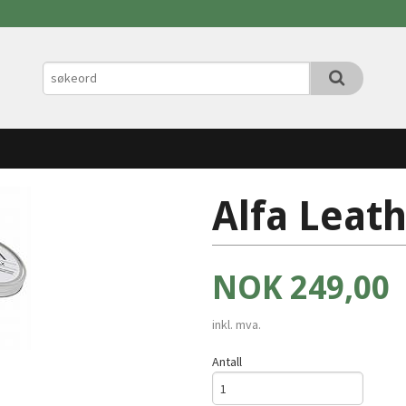
Alfa Leat
Pris
NOK
249,00
inkl. mva.
Antall