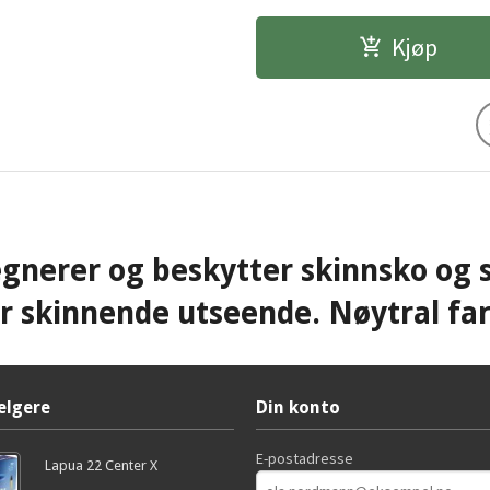
Kjøp
gnerer og beskytter skinnsko og 
er skinnende utseende. Nøytral fa
elgere
Din konto
E-postadresse
Lapua 22 Center X