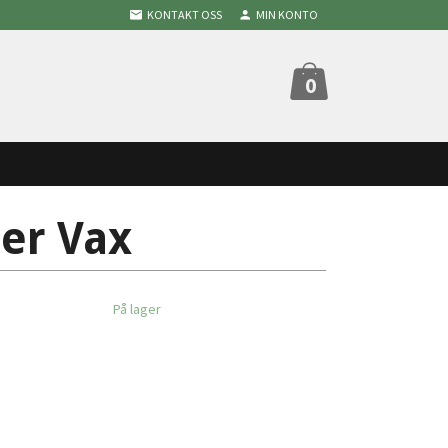
KONTAKT OSS
MIN KONTO
0
her Vax
På lager