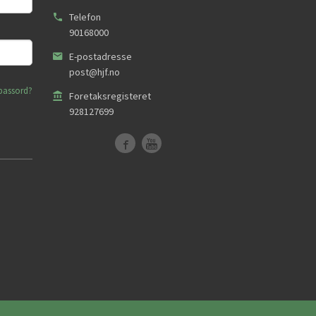
Telefon
90168000
E-postadresse
post@hjf.no
passord?
Foretaksregisteret
928127699