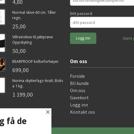
4,80
Normal skive 60 cm. Tåler
Ditt passord
regn.
25,00
Villreinskive til jaktprøve
Glemt 
Oppskyting
50,00
Om oss
BEARPROOF kolbeforhøyer
699,00
Forside
Norma skytterlags-krutt. Boks
Bli kunde
a 1 kg.
Om oss
1 199,00
Gavekort
Logg inn
×
Kontakt oss
g få de