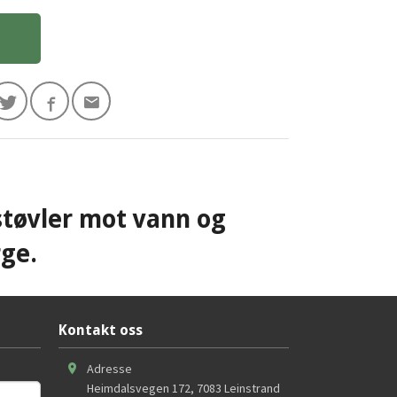
støvler mot vann og
rge.
Kontakt oss
Adresse
Heimdalsvegen 172
,
7083
Leinstrand