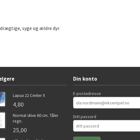
l drægtige, syge og ældre dyr.
elgere
Din konto
E-postadresse
Lapua 22 Center X
4,80
Normal skive 60 cm. Tåler
Ditt passord
regn.
25,00