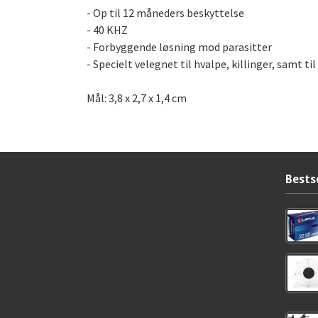
- Op til 12 måneders beskyttelse
- 40 KHZ
- Forbyggende løsning mod parasitter
- Specielt velegnet til hvalpe, killinger, samt ti
​​​​​​​Mål: 3,8 x 2,7 x 1,4 cm
Bests