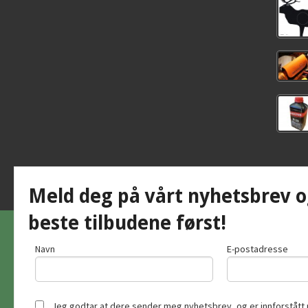
Meld deg på vårt nyhetsbrev o
beste tilbudene først!
Navn
E-postadresse
Jeg godtar at dere sender meg nyhetsbrev, og er innforstått 