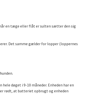
år en tæge eller flåt er sulten sætter den sig
sserer. Det samme gælder for lopper (loppernes
 hunden.
den hele døget i 9-10 måneder. Enheden har en
lyser rødt, at batteriet opbrugt og enheden