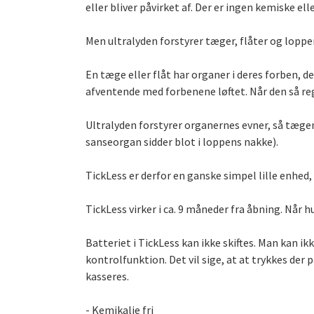
eller bliver påvirket af. Der er ingen kemiske elle
Men ultralyden forstyrer tæger, flåter og loppe
En tæge eller flåt har organer i deres forben, d
afventende med forbenene løftet. Når den så regi
Ultralyden forstyrer organernes evner, så tæge
sanseorgan sidder blot i loppens nakke).
TickLess er derfor en ganske simpel lille enhed,
TickLess virker i ca. 9 måneder fra åbning. Når
Batteriet i TickLess kan ikke skiftes. Man kan i
kontrolfunktion. Det vil sige, at at trykkes der 
kasseres.
- Kemikalie fri