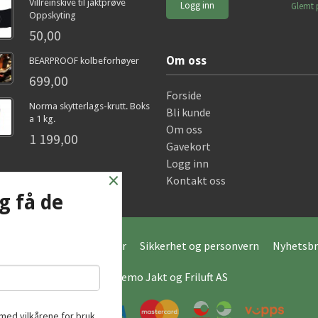
Villreinskive til jaktprøve
Glemt 
Oppskyting
50,00
Om oss
BEARPROOF kolbeforhøyer
699,00
Forside
Norma skytterlags-krutt. Boks
Bli kunde
a 1 kg.
Om oss
1 199,00
Gavekort
Logg inn
×
Kontakt oss
g få de
Frakt
Kjøpsbetingelser
Sikkerhet og personvern
Nyhetsbr
© Hagemo Jakt og Friluft AS
med vilkårene for bruk