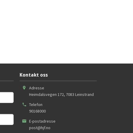
Kontakt oss
Adresse
Heimdalsvegen 172
,
7083
Leinstrand
Telefon
90168000
E-postadresse
post@hjf.no