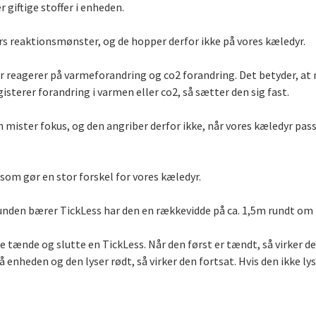
r giftige stoffer i enheden.
rs reaktionsmønster, og de hopper derfor ikke på vores kæledyr.
er reagerer på varmeforandring og co2 forandring. Det betyder, at n
sterer forandring i varmen eller co2, så sætter den sig fast.
n mister fokus, og den angriber derfor ikke, når vores kæledyr pa
 som gør en stor forskel for vores kæledyr.
 hunden bærer TickLess har den en rækkevidde på ca. 1,5m rundt om
kke tænde og slutte en TickLess. Når den først er tændt, så virker 
på enheden og den lyser rødt, så virker den fortsat. Hvis den ikke 