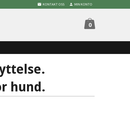
KONTAKT OSS
MIN KONTO
0
yttelse.
or hund.