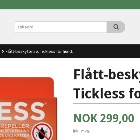
Flått-beskyttelse. Tickless for hund.
Flått-besk
Tickless f
Pris
NOK
299,00
inkl. mva.