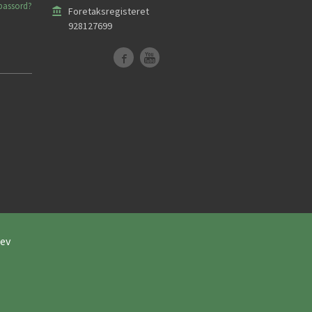
passord?
Foretaksregisteret
928127699
ev