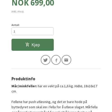
Pris
NOK
699,00
inkl. mva.
Antall
Kjøp
Produktinfo
Mår/minkfeller:
har en vekt på ca.1,6 kg. HxBxL 18x16x17
cm.
Fellene har push utløsning, og det er bare hode på
byttedyret som skal inn i fella for å utløse slaget. Mårfella