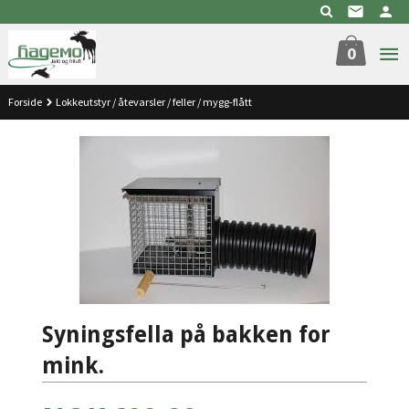
Gå
til
innholdet
0
Forside
Lokkeutstyr / åtevarsler / feller / mygg-flått
Syningsfella på bakken for
mink.