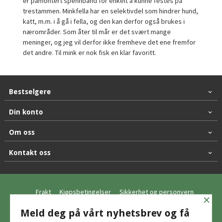
er påmontert spennbånd for enkelt å kunne festes på
trestammen. Minkfella har en selektivdel som hindrer hund,
katt, m.m. i å gå i fella, og den kan derfor også brukes i
nærområder. Som åter til mår er det svært mange
meninger, og jeg vil derfor ikke fremheve det ene fremfor
det andre. Til mink er nok fisk en klar favoritt.
Bestselgere
Din konto
Om oss
Kontakt oss
Frakt
Kjøpsbetingelser
Sikkerhet og personvern
×
Nyhetsbrev
Meld deg på vårt nyhetsbrev og få