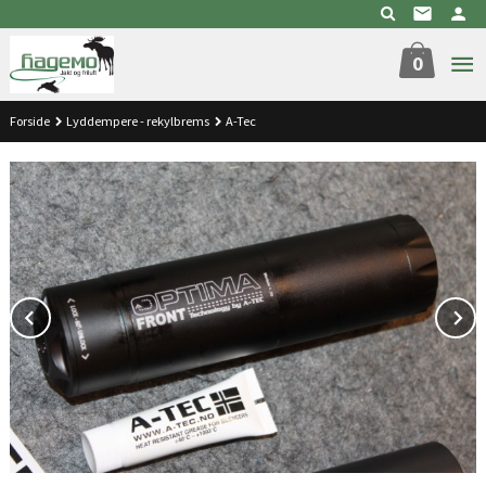
Gå
til
innholdet
0
Forside
Lyddempere - rekylbrems
A-Tec
Prev
N