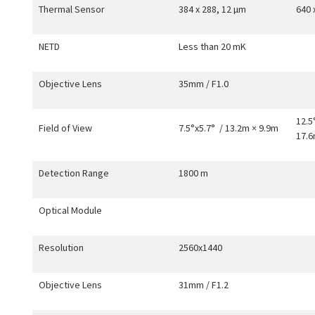
Thermal Sensor
384 x 288, 12 µm
640 
NETD
Less than 20 mK
Objective Lens
35mm / F1.0
12.5
Field of View
7.5°x5.7°
/ 13.2m × 9.9m
17.
Detection Range
1800 m
Optical Module
Resolution
2560x1440
Objective Lens
31mm / F1.2