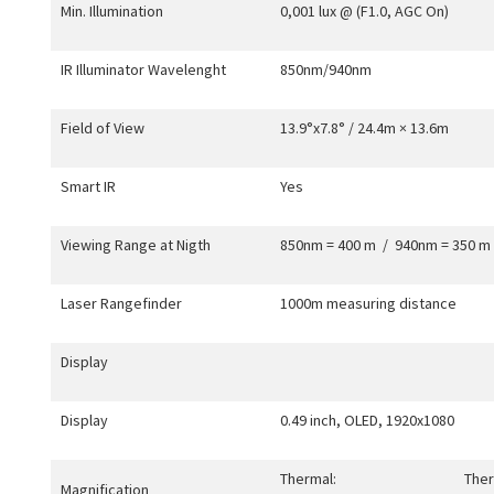
Min. Illumination
0,001 lux @ (F1.0, AGC On)
IR Illuminator Wavelenght
850nm/940nm
Field of View
13.9°x7.8° / 24.4m × 13.6m
Smart IR
Yes
Viewing Range at Nigth
850nm = 400 m
/
940nm = 350 m
Laser Rangefinder
1000m measuring distance
Display
Display
0.49 inch, OLED, 1920x1080
Thermal:
Ther
Magnification