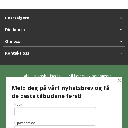
Bestselgere
Din konto
Om oss
Kontakt oss
Frakt
Kjøpsbetingelser
Sikkerhet og personvern
×
Nyhetsbrev
Meld deg på vårt nyhetsbrev og få
de beste tilbudene først!
© Hagemo Jakt og Friluft AS
Navn
E-postadresse
Vår nettbutikk bruker cookies slik at du