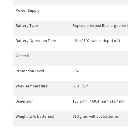
Power Supply
Battery Type
Replaceable and Rechargeable Li
Battery Operation Time
=6 h (25°C, with hotspot off)
General
Protection Level
IP67
Work Temperature
-30 ~ 55
?
Dimension
138.2 mm * 68.4 mm * 212.4 mm
Weight (w/o batteries)
780 gram without batteries