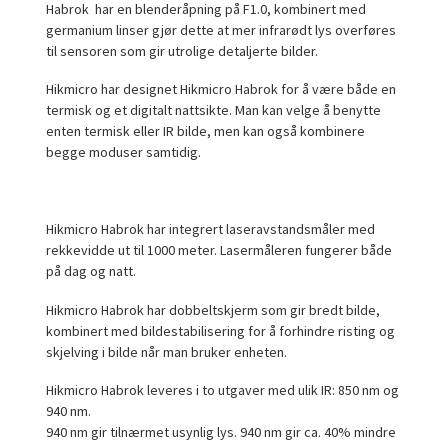
Habrok har en blenderåpning på F1.0, kombinert med
germanium linser gjør dette at mer infrarødt lys overføres
til sensoren som gir utrolige detaljerte bilder.
Hikmicro har designet Hikmicro Habrok for å være både en
termisk og et digitalt nattsikte. Man kan velge å benytte
enten termisk eller IR bilde, men kan også kombinere
begge moduser samtidig.
Hikmicro Habrok har integrert laseravstandsmåler med
rekkevidde ut til 1000 meter. Lasermåleren fungerer både
på dag og natt.
Hikmicro Habrok har dobbeltskjerm som gir bredt bilde,
kombinert med bildestabilisering for å forhindre risting og
skjelving i bilde når man bruker enheten.
Hikmicro Habrok leveres i to utgaver med ulik IR: 850 nm og
940 nm.
940 nm gir tilnærmet usynlig lys. 940 nm gir ca. 40% mindre