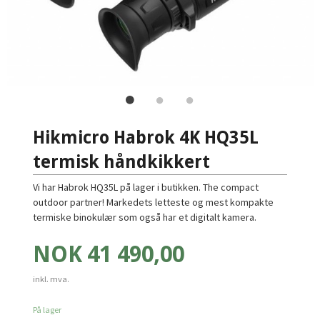
Hikmicro Habrok 4K HQ35L
termisk håndkikkert
Vi har Habrok HQ35L på lager i butikken. The compact
outdoor partner! Markedets letteste og mest kompakte
termiske binokulær som også har et digitalt kamera.
Pris
NOK
41 490,00
inkl. mva.
På lager