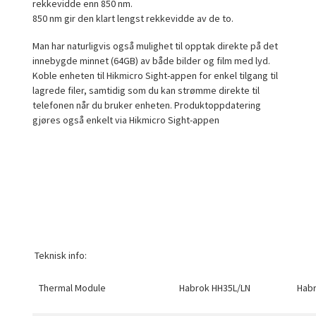
rekkevidde enn 850 nm.
850 nm gir den klart lengst rekkevidde av de to.
Man har naturligvis også mulighet til opptak direkte på det
innebygde minnet (64GB) av både bilder og film med lyd.
Koble enheten til Hikmicro Sight-appen for enkel tilgang til
lagrede filer, samtidig som du kan strømme direkte til
telefonen når du bruker enheten. Produktoppdatering
gjøres også enkelt via Hikmicro Sight-appen
Teknisk info:
Thermal Module
Habrok HH35L/LN
Hab