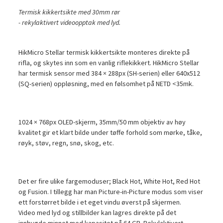
Termisk kikkertsikte med 30mm rør
- rekylaktivert videoopptak med lyd.
HikMicro Stellar termisk kikkertsikte monteres direkte på
rifla, og skytes inn som en vanlig riflekikkert. HikMicro Stellar
har termisk sensor med 384 × 288px (SH-serien) eller 640x512
(SQ-serien) oppløsning, med en følsomhet på NETD <35mk.
1024 × 768px OLED-skjerm, 35mm/50 mm objektiv av høy
kvalitet gir et klart bilde under tøffe forhold som mørke, tåke,
røyk, støv, regn, snø, skog, etc.
Det er fire ulike fargemoduser; Black Hot, White Hot, Red Hot
og Fusion. I tillegg har man Picture-in-Picture modus som viser
ett forstørret bilde i et eget vindu øverst på skjermen.
Video med lyd og stillbilder kan lagres direkte på det
innbygde minnet med kapasitet på 64 GB. Rekylaktivert