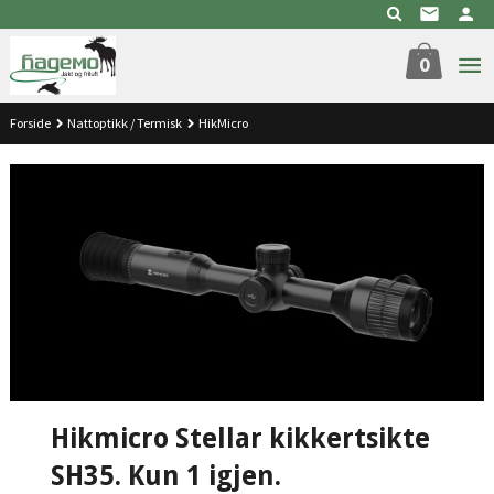
Gå
til
innholdet
0
Forside
Nattoptikk / Termisk
HikMicro
Hikmicro Stellar kikkertsikte
SH35. Kun 1 igjen.