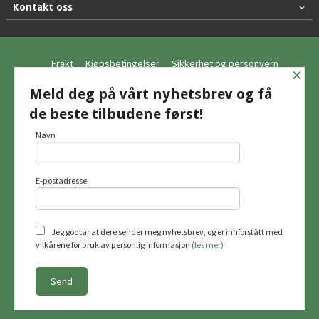
Kontakt oss
Frakt
Kjøpsbetingelser
Sikkerhet og personvern
×
Nyhetsbrev
Meld deg på vårt nyhetsbrev og få
de beste tilbudene først!
© Hagemo Jakt og Friluft AS
Navn
E-postadresse
Vår nettbutikk bruker cookies slik at du
får en bedre kjøpsopplevelse og vi kan
yte deg bedre service. Vi bruker cookies
hovedsaklig til å lagre
Jeg godtar at dere sender meg nyhetsbrev, og er innforstått med
innloggingsdetaljer og huske hva du
vilkårene for bruk av personlig informasjon
(les mer)
har puttet i handlekurven din. Fortsett å
bruke siden som normalt om du godtar
dette.
Les mer
Powered by
24Nettbutikk