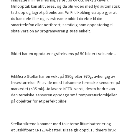
filmopptak kan aktiveres, og da blir video med lyd automatisk
tatt opp og lagret på enheten. Wi-Fi tilkobling via app gjør at
du kan dele filer og livestreame bildet direkte til din
smarttelefon eller nettbrett, samtidig som oppdatering til
siste versjon av programvaren gjøres enkelt.
Bildet har en oppdateringsfrekvens på 50 bilder i sekundet.
HikMicro Stellar har en vekt på 890g eller 970g, avhengig av
linsestørrelse. En av de mest følsomme termiske sensorer på
markedet (<35 mk). Jo lavere NETD -verdi, desto bedre kan
den termiske sensoren oppdage små temperaturforskjeller
på objekter for et perfekt bilde!
Stellar siktene kommer med to interne litiumbatterier og
et utskiftbart CR123A-batteri. Disse gir opptil 15 timers bruk