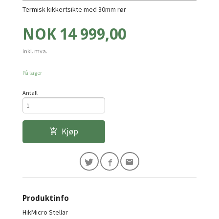
Termisk kikkertsikte med 30mm rør
Pris
NOK
14 999,00
inkl. mva.
På lager
Antall
Kjøp
Produktinfo
HikMicro Stellar