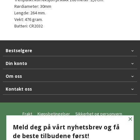
Rørdiameter: 30mm
Lengde: 264 mm.
Vekt: 476 gram.
Batteri: CR2032
Bestselgere
Din konto
Om oss
Kontakt oss
Frakt
Kjøpsbetingelser
Sikkerhet og personvern
×
Nyhetsbrev
Meld deg på vårt nyhetsbrev og få
de beste tilbudene først!