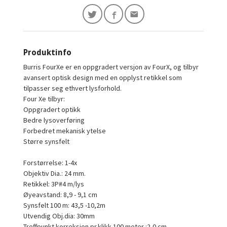
Produktinfo
Burris FourXe er en oppgradert versjon av FourX, og tilbyr
avansert optisk design med en opplyst retikkel som
tilpasser seg ethvert lysforhold.
Four Xe tilbyr:
Oppgradert optikk
Bedre lysoverføring
Forbedret mekanisk ytelse
Større synsfelt
Forstørrelse: 1-4x
Objektiv Dia.: 24 mm.
Retikkel: 3P#4 m/lys
Øyeavstand: 8,9 - 9,1 cm
Synsfelt 100 m: 43,5 -10,2m
Utvendig Obj.dia: 30mm
Treffpunkt korreksjon pr.klikk 100 meter :2,0 cm.