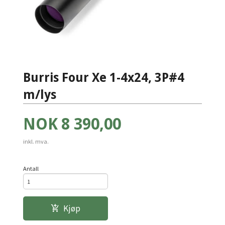
Burris Four Xe 1-4x24, 3P#4
m/lys
Pris
NOK
8 390,00
inkl. mva.
Antall
Kjøp