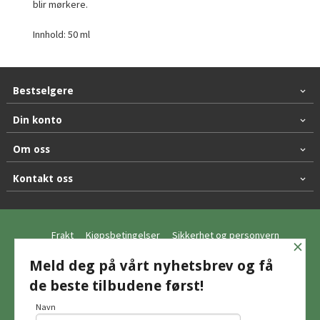
blir mørkere.
Innhold: 50 ml
Bestselgere
Din konto
Om oss
Kontakt oss
Frakt
Kjøpsbetingelser
Sikkerhet og personvern
×
Nyhetsbrev
Meld deg på vårt nyhetsbrev og få
de beste tilbudene først!
© Hagemo Jakt og Friluft AS
Navn