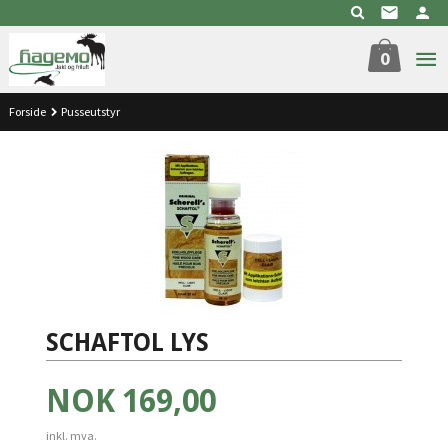
Gå
til
innholdet
0
Forside
Pusseutstyr
SCHAFTOL LYS
Pris
NOK
169,00
inkl. mva.