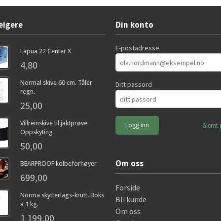
elgere
Din konto
E-postadresse
Lapua 22 Center X
4,80
Normal skive 60 cm. Tåler
Ditt passord
regn.
25,00
Villreinskive til jaktprøve
Glemt 
Oppskyting
50,00
Om oss
BEARPROOF kolbeforhøyer
699,00
Forside
Norma skytterlags-krutt. Boks
Bli kunde
a 1 kg.
Om oss
1 199,00