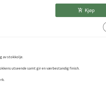
Kjøp
g av stokkolje.
okkens utseende samt gir en værbestandig finish.
erk.