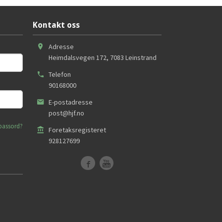
Kontakt oss
Adresse
Heimdalsvegen 172
,
7083
Leinstrand
Telefon
90168000
E-postadresse
post@hjf.no
passord?
Foretaksregisteret
928127699