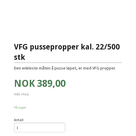
VFG pussepropper kal. 22/500
stk
Den enkleste måten å pusse løpet, er med VFG propper.
Pris
NOK
389,00
inkl. mva.
På lager
Antall