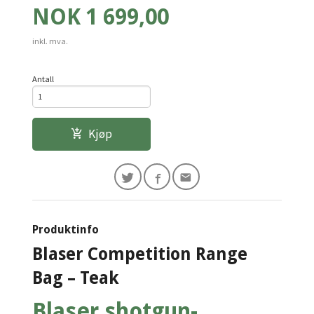
Pris
NOK
1 699,00
inkl. mva.
Antall
Kjøp
Produktinfo
Blaser Competition Range
Bag – Teak
Blaser shotgun-