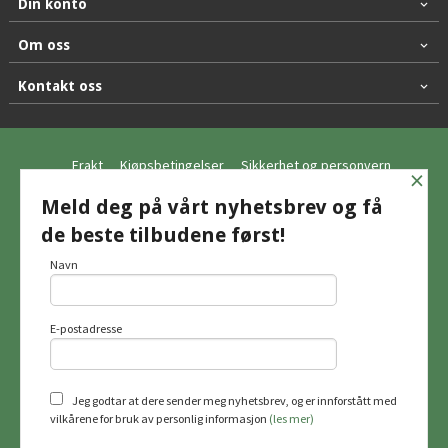
Din konto
Om oss
Kontakt oss
Frakt
Kjøpsbetingelser
Sikkerhet og personvern
×
Nyhetsbrev
Meld deg på vårt nyhetsbrev og få
de beste tilbudene først!
© Hagemo Jakt og Friluft AS
Navn
E-postadresse
Vår nettbutikk bruker cookies slik at du
får en bedre kjøpsopplevelse og vi kan
yte deg bedre service. Vi bruker cookies
hovedsaklig til å lagre
Jeg godtar at dere sender meg nyhetsbrev, og er innforstått med
innloggingsdetaljer og huske hva du
vilkårene for bruk av personlig informasjon
(les mer)
har puttet i handlekurven din. Fortsett å