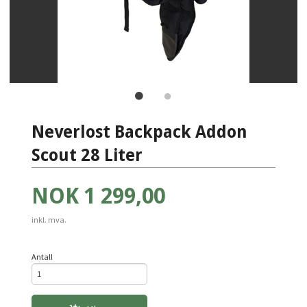
Neverlost Backpack Addon
Scout 28 Liter
Pris
NOK
1 299,00
inkl. mva.
Antall