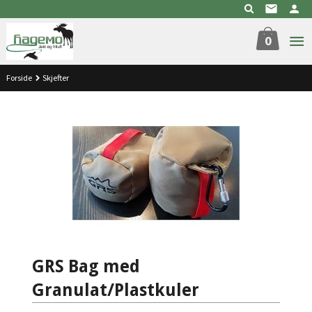
Gå
til
innholdet
0
Forside
Skjefter
GRS Bag med
Granulat/Plastkuler