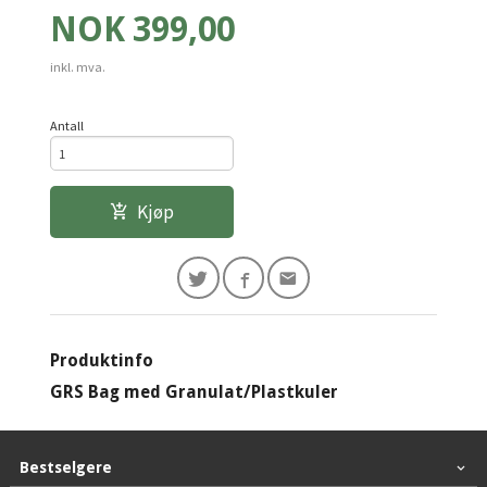
Pris
NOK
399,00
inkl. mva.
Antall
Kjøp
Produktinfo
GRS Bag med Granulat/Plastkuler
Bestselgere