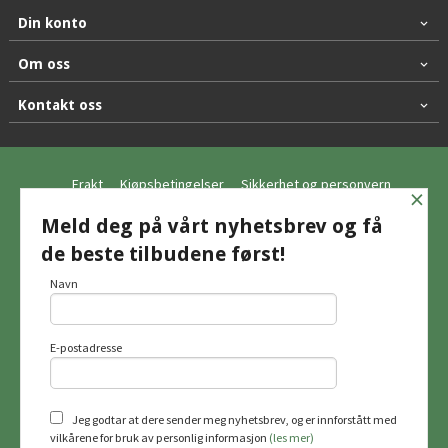
Din konto
Om oss
Kontakt oss
Frakt
Kjøpsbetingelser
Sikkerhet og personvern
×
Nyhetsbrev
Meld deg på vårt nyhetsbrev og få
de beste tilbudene først!
© Hagemo Jakt og Friluft AS
Navn
E-postadresse
Vår nettbutikk bruker cookies slik at du
får en bedre kjøpsopplevelse og vi kan
yte deg bedre service. Vi bruker cookies
hovedsaklig til å lagre
Jeg godtar at dere sender meg nyhetsbrev, og er innforstått med
innloggingsdetaljer og huske hva du
vilkårene for bruk av personlig informasjon
(les mer)