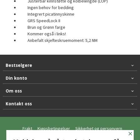
Justerbar kinnstøtte og kolbelengde (LOP)
Ingen behov for bedding
Integrert picatinnyskinne
GRS SpeedLock II
Brun og Grønn farge
Kommer også i links!
Anbefalt skjefteskruemoment: 5,2 NM
Bestselgere
Din konto
Om oss
Kontakt oss
Frakt
Kjøpsbetingelser
Sikkerhet og personvern
×