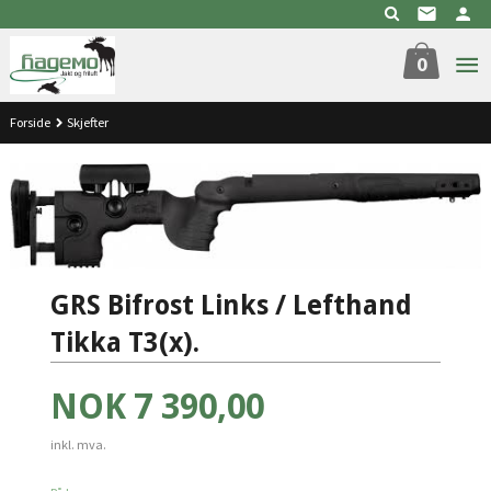
Gå
til
innholdet
0
Forside
Skjefter
GRS Bifrost Links / Lefthand
Tikka T3(x).
Pris
NOK
7 390,00
inkl. mva.