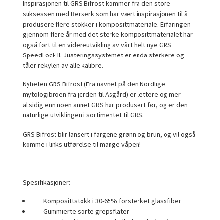
Inspirasjonen til GRS Bifrost kommer fra den store
suksessen med Berserk som har vært inspirasjonen til å
produsere flere stokker i komposittmateriale. Erfaringen
gjennom flere år med det sterke komposittmaterialet har
også ført til en videreutvikling av vårt helt nye GRS
SpeedLock II. Justeringssystemet er enda sterkere og
tåler rekylen av alle kalibre.
Nyheten GRS Bifrost (Fra navnet på den Nordlige
mytologibroen fra jorden til Asgård) er lettere og mer
allsidig enn noen annet GRS har produsert før, og er den
naturlige utviklingen i sortimentet til GRS.
GRS Bifrost blir lansert i fargene grønn og brun, og vil også
komme i links utførelse til mange våpen!
Spesifikasjoner:
Komposittstokk i 30-65% forsterket glassfiber
Gummierte sorte grepsflater