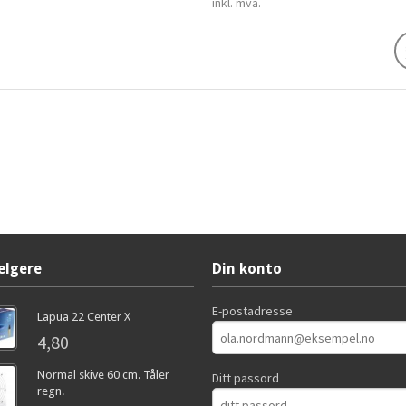
inkl. mva.
elgere
Din konto
E-postadresse
Lapua 22 Center X
4,80
Normal skive 60 cm. Tåler
Ditt passord
regn.