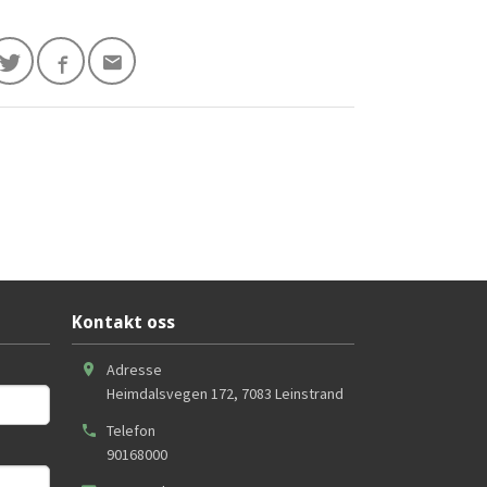
Kontakt oss
Adresse
Heimdalsvegen 172
,
7083
Leinstrand
Telefon
90168000