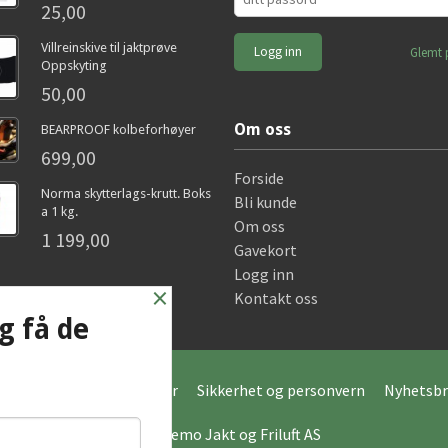
25,00
Villreinskive til jaktprøve
Glemt 
Oppskyting
50,00
Om oss
BEARPROOF kolbeforhøyer
699,00
Forside
Norma skytterlags-krutt. Boks
Bli kunde
a 1 kg.
Om oss
1 199,00
Gavekort
Logg inn
×
Kontakt oss
g få de
Frakt
Kjøpsbetingelser
Sikkerhet og personvern
Nyhetsbr
© Hagemo Jakt og Friluft AS