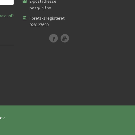
E-postadresse
post@hjf.no
passord?
Foretaksregisteret
928127699
ev