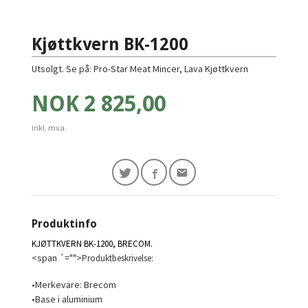
Kjøttkvern BK-1200
Utsolgt. Se på: Pro-Star Meat Mincer, Lava Kjøttkvern
Pris
NOK
2 825,00
inkl. mva.
Produktinfo
KJØTTKVERN BK-1200, BRECOM.
<span ´="">
Produktbeskrivelse:
•Merkevare: Brecom
•Base i aluminium