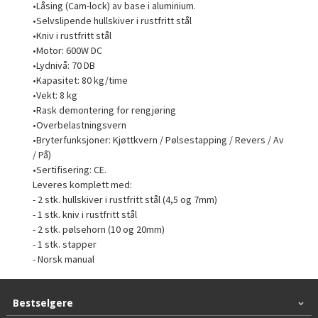
•Låsing (Cam-lock) av base i aluminium.
•Selvslipende hullskiver i rustfritt stål
•Kniv i rustfritt stål
•Motor: 600W DC
•Lydnivå: 70 DB
•Kapasitet: 80 kg/time
•Vekt: 8 kg
•Rask demontering for rengjøring
•Overbelastningsvern
•Bryterfunksjoner: Kjøttkvern / Pølsestapping / Revers / Av
/ På)
•Sertifisering: CE.
Leveres komplett med:
- 2 stk. hullskiver i rustfritt stål (4,5 og 7mm)
- 1 stk. kniv i rustfritt stål
- 2 stk. pølsehorn (10 og 20mm)
- 1 stk. stapper
- Norsk manual
Bestselgere