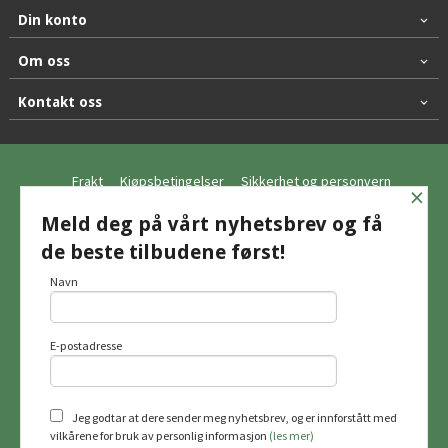
Din konto
Om oss
Kontakt oss
Frakt
Kjøpsbetingelser
Sikkerhet og personvern
×
Nyhetsbrev
Meld deg på vårt nyhetsbrev og få
de beste tilbudene først!
© Hagemo Jakt og Friluft AS
Navn
E-postadresse
Vår nettbutikk bruker cookies slik at du
får en bedre kjøpsopplevelse og vi kan
yte deg bedre service. Vi bruker cookies
hovedsaklig til å lagre
Jeg godtar at dere sender meg nyhetsbrev, og er innforstått med
innloggingsdetaljer og huske hva du
vilkårene for bruk av personlig informasjon
(les mer)