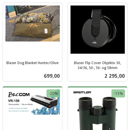
Blaser Dog Blanket Huntec/Olive
Blaser Flip Cover Objektiv 30,
inkl.
34/36, 50-, 56- og 58mm
inkl.
mva.
Pris
Pris
699,00
2 295,00
mva.
-20%
-13%