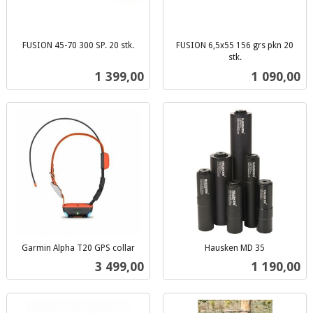
FUSION 45-70 300 SP. 20 stk.
FUSION 6,5x55 156 grs pkn 20
inkl.
stk.
inkl.
mva.
Pris
Pris
1 399,00
1 090,00
mva.
Garmin Alpha T20 GPS collar
Hausken MD 35
inkl.
inkl.
Pris
Pris
3 499,00
1 190,00
mva.
mva.