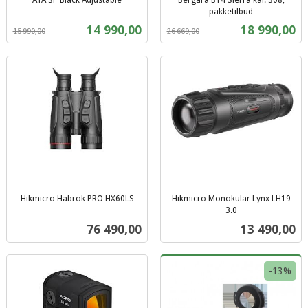
Rabatt
inkl.
pakketilbud
Rabatt
inkl.
mva.
Tilbud
Tilbud
14 990,00
18 990,00
15 990,00
26 669,00
mva.
Hikmicro Habrok PRO HX60LS
Hikmicro Monokular Lynx LH19
inkl.
3.0
inkl.
mva.
Pris
Pris
76 490,00
13 490,00
mva.
-13%