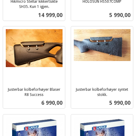
Hikmicro Stellar kikkertsikte
HOLOSUN HS507COMP
inkl.
SH35. Kun 1 igjen.
inkl.
mva.
Pris
Pris
14 999,00
5 990,00
mva.
Justerbar kolbeforhøyer Blaser
Justerbar kolbeforhøyer syntet
R8 Success
stokk.
inkl.
inkl.
Pris
Pris
6 990,00
5 990,00
mva.
mva.