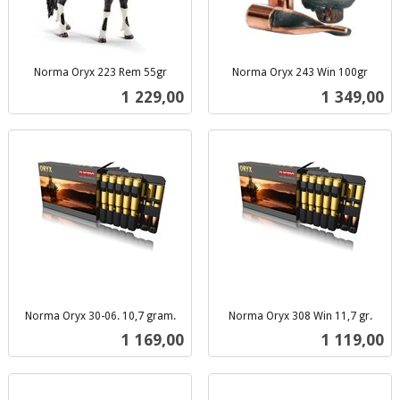
Norma Oryx 223 Rem 55gr
Norma Oryx 243 Win 100gr
inkl.
inkl.
Pris
Pris
1 229,00
1 349,00
mva.
mva.
Norma Oryx 30-06. 10,7 gram.
Norma Oryx 308 Win 11,7 gr.
inkl.
inkl.
Pris
Pris
1 169,00
1 119,00
mva.
mva.