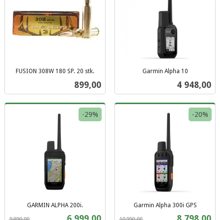
FUSION 308W 180 SP. 20 stk.
Garmin Alpha 10
inkl.
inkl.
Pris
Pris
899,00
4 948,00
mva.
mva.
-29%
-20%
GARMIN ALPHA 200i.
Garmin Alpha 300i GPS
Rabatt
inkl.
Rabatt
inkl.
Tilbud
Tilbud
6 999,00
8 798,00
9 890,00
10 990,00