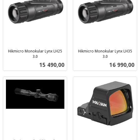
Hikmicro Monokular Lynx LH25
Hikmicro Monokular Lynx LH35
3.0
3.0
inkl.
inkl.
Pris
Pris
15 490,00
16 990,00
mva.
mva.