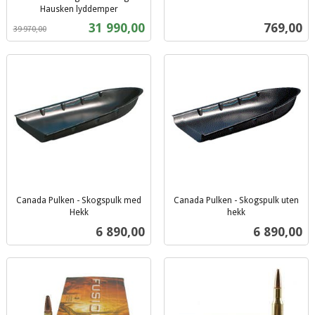
inkl.
Hausken lyddemper
Rabatt
inkl.
mva.
Tilbud
Pris
31 990,00
769,00
39 970,00
mva.
Canada Pulken - Skogspulk med
Canada Pulken - Skogspulk uten
Hekk
hekk
inkl.
inkl.
Pris
Pris
6 890,00
6 890,00
mva.
mva.