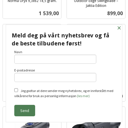
Norma Oryx 9,3x62 18,5 gram.
Outdoor Edge Swingblade –
inkl.
Jaktia Edition
inkl.
mva.
Pris
Pris
1 539,00
899,00
mva.
×
Meld deg på vårt nyhetsbrev og få
de beste tilbudene først!
Navn
E-postadresse
Outdoor Edge Swingblade –
Plano shooting box. Utsolgt.
inkl.
Jaktia Edition
Jeg godtar at dere sender meg nyhetsbrev, og er innforstått med
inkl.
mva.
Pris
Pris
899,00
1 199,00
vilkårene for bruk av personlig informasjon
(les mer)
mva.