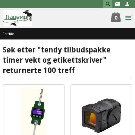
Gå
til
innholdet
0
Forside
Søk etter "tendy tilbudspakke
timer vekt og etikettskriver"
returnerte 100 treff