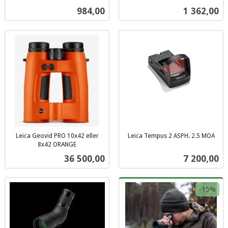
inkl.
inkl.
Pris
Pris
984,00
1 362,00
mva.
mva.
Leica Geovid PRO 10x42 eller
Leica Tempus 2 ASPH. 2.5 MOA
inkl.
8x42 ORANGE
inkl.
mva.
Pris
Pris
36 500,00
7 200,00
mva.
-15%