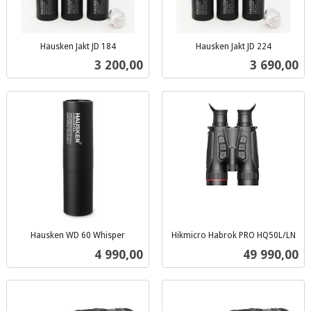
Hausken Jakt JD 184
Hausken Jakt JD 224
inkl.
inkl.
Pris
Pris
3 200,00
3 690,00
mva.
mva.
Hausken WD 60 Whisper
Hikmicro Habrok PRO HQ50L/LN
inkl.
inkl.
Pris
Pris
4 990,00
49 990,00
mva.
mva.