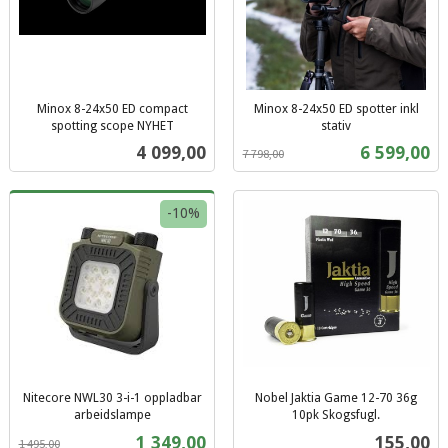
Minox 8-24x50 ED compact
Minox 8-24x50 ED spotter inkl
spotting scope NYHET
stativ
inkl.
Rabatt
inkl.
Pris
Tilbud
4 099,00
6 599,00
7 798,00
mva.
mva.
-10%
Nitecore NWL30 3-i-1 oppladbar
Nobel Jaktia Game 12-70 36g
arbeidslampe
10pk Skogsfugl.
Rabatt
inkl.
inkl.
Tilbud
Pris
1 349,00
155,00
1 495,00