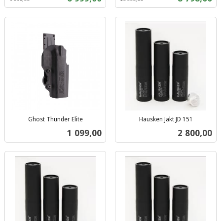
mva.
mva.
Ghost Thunder Elite
Hausken Jakt JD 151
inkl.
inkl.
Pris
Pris
1 099,00
2 800,00
mva.
mva.