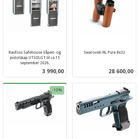
Raufoss Safehouse Våpen- og
Swarovski NL Pure 8x32
inkl.
pistolskap UTSOLGT til ca 15
september 2026.
mva.
inkl.
Pris
Pris
3 990,00
28 600,00
mva.
-10%