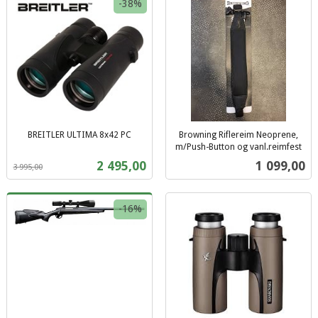
-38%
BREITLER ULTIMA 8x42 PC
Browning Riflereim Neoprene,
Rabatt
inkl.
m/Push-Button og vanl.reimfest
inkl.
mva.
Tilbud
Pris
2 495,00
1 099,00
3 995,00
mva.
-16%