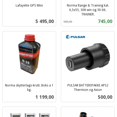
Lafayette GPS Mini
Norma Range & Training kal.
inkl.
6,5x55, 308 win og 30-06.
mva.
TRAINER.
Rabatt
inkl.
Pris
Tilbud
5 495,00
745,00
945,00
mva.
Norma skytterlags-krutt. Boks a 1
PULSAR BATTERIPAKKE APS2
kg.
Thermion og Axion
inkl.
inkl.
Pris
Pris
1 199,00
500,00
mva.
mva.