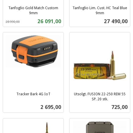
Tanfoglio Gold Match Custom
Tanfoglio Lim. Cust. HC Teal Blue
9mm
9mm
Rabatt
inkl.
inkl.
Tilbud
Pris
26 091,00
27 490,00
28 990,00
mva.
mva.
Tracker Bark 4G IoT
Utsolgt. FUSION 22-250 REM 55
inkl.
SP. 20 stk.
inkl.
mva.
Pris
Pris
2 695,00
725,00
mva.