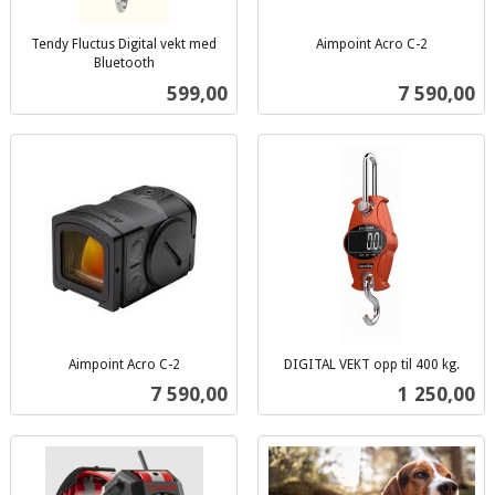
Tendy Fluctus Digital vekt med
Aimpoint Acro C-2
inkl.
Bluetooth
inkl.
mva.
Pris
Pris
599,00
7 590,00
mva.
Aimpoint Acro C-2
DIGITAL VEKT opp til 400 kg.
inkl.
inkl.
Pris
Pris
7 590,00
1 250,00
mva.
mva.