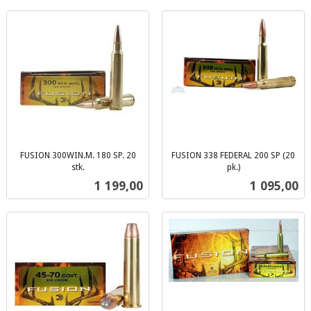
FUSION 300WIN.M. 180 SP. 20
FUSION 338 FEDERAL 200 SP (20
stk.
pk.)
inkl.
inkl.
Pris
Pris
1 199,00
1 095,00
mva.
mva.