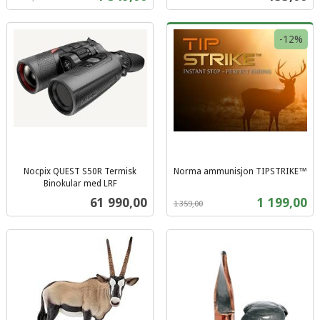
mva.
mva.
-12%
Nocpix QUEST S50R Termisk
Norma ammunisjon TIPSTRIKE™
Rabatt
inkl.
Binokular med LRF
inkl.
mva.
Pris
Tilbud
61 990,00
1 199,00
1 359,00
mva.