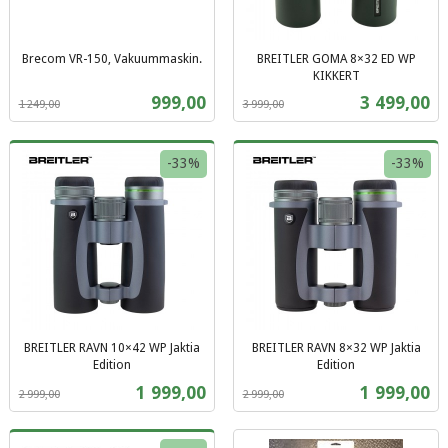
Brecom VR-150, Vakuummaskin.
BREITLER GOMA 8×32 ED WP
Rabatt
inkl.
KIKKERT
Rabatt
inkl.
mva.
Tilbud
Tilbud
999,00
3 499,00
1 249,00
3 999,00
mva.
-33%
-33%
BREITLER RAVN 10×42 WP Jaktia
BREITLER RAVN 8×32 WP Jaktia
Edition
Edition
Rabatt
inkl.
Rabatt
inkl.
Tilbud
Tilbud
1 999,00
1 999,00
2 999,00
2 999,00
mva.
mva.