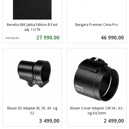
Beretta 686 Jaktia Edition B-Fast
Bergara Premier Cima Pro
inkl.
adj. 12/76
Rabatt
inkl.
mva.
Tilbud
Pris
27 990,00
46 990,00
34 690,00
mva.
Blaser B2 Adapter BL 30, 43- og
Blaser Cover Adapter CM 56-, 62-
52
og 64,5mm
inkl.
inkl.
Pris
Pris
3 499,00
2 499,00
mva.
mva.