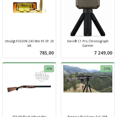
Utsolgt.FUSION 243 Win 95 SP. 20
Xero® C1 Pro Chronograph
stk
Garmin
inkl.
inkl.
Pris
Pris
785,00
7 249,00
mva.
mva.
-6%
-29%
ATA SP Black Adjustable
Bergara B14 Sierra kal. 308,