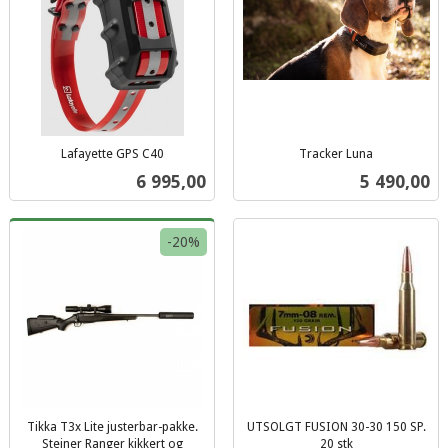
Lafayette GPS C40
Tracker Luna
inkl.
inkl.
Pris
Pris
6 995,00
5 490,00
mva.
mva.
-20%
Tikka T3x Lite justerbar-pakke.
UTSOLGT FUSION 30-30 150 SP.
Steiner Ranger kikkert og
20 stk