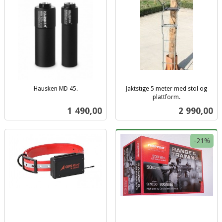
Hausken MD 45.
Jaktstige 5 meter med stol og
inkl.
plattform.
inkl.
mva.
Pris
Pris
1 490,00
2 990,00
mva.
-21%