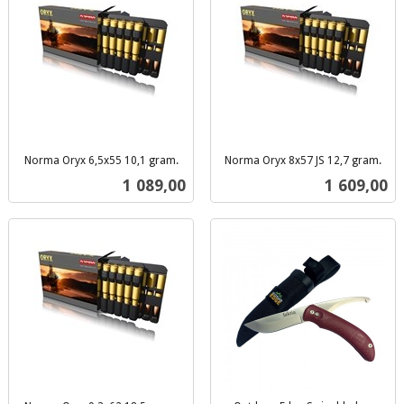
Norma Oryx 6,5x55 10,1 gram.
Norma Oryx 8x57 JS 12,7 gram.
inkl.
inkl.
Pris
Pris
1 089,00
1 609,00
mva.
mva.