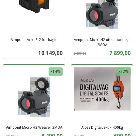
Aimpoint Acro S-2 for hagle
Aimpoint Micro H2 uten montasje
inkl.
2MOA
Rabatt
inkl.
mva.
Pris
Tilbud
10 149,00
7 899,00
9 090,00
mva.
-14%
-22%
Aimpoint Micro H2 Weaver 2MOA
Alces Digitalvekt – 400kg
Rabatt
inkl.
Rabatt
inkl.
Tilbud
Tilbud
8 490,00
699,00