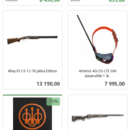
9 849,00
899,00
mva.
mva.
Altay 812 K 12-76 Jaktia Edition
Artemis 4G/2G LTE Inkl
inkl.
datatrafikk 1 år.
inkl.
mva.
Pris
Pris
13 190,00
7 995,00
mva.
-19%