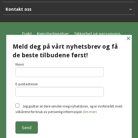
Kontakt oss
Frakt
Kjøpsbetingelser
Sikkerhet og personvern
×
Nyhetsbrev
Meld deg på vårt nyhetsbrev og få
de beste tilbudene først!
© Hagemo Jakt og Friluft AS
Navn
E-postadresse
Vår nettbutikk bruker cookies slik at du
får en bedre kjøpsopplevelse og vi kan
yte deg bedre service. Vi bruker cookies
hovedsaklig til å lagre
Jeg godtar at dere sender meg nyhetsbrev, og er innforstått med
innloggingsdetaljer og huske hva du
vilkårene for bruk av personlig informasjon
(les mer)
har puttet i handlekurven din. Fortsett å
bruke siden som normalt om du godtar
dette.
Les mer