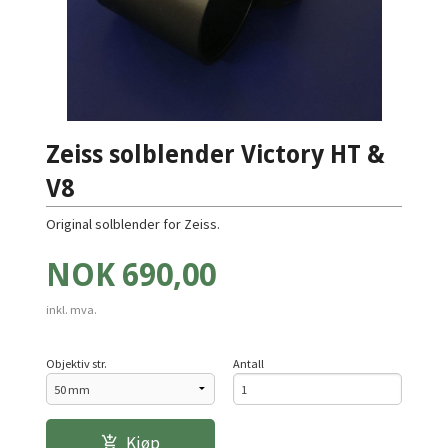
Zeiss solblender Victory HT &
V8
Original solblender for Zeiss.
Pris
NOK
690,00
inkl. mva.
Objektiv str.
Antall
Kjøp