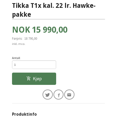
Tikka T1x kal. 22 lr. Hawke-
pakke
Tilbud
NOK
15 990,00
Førpris:
18 790,00
Rabatt
inkl. mva.
Antall
Kjøp
Produktinfo