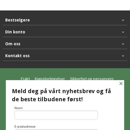
Bestselgere
Din konto
Om oss
Kontakt oss
Frakt
Kjøpsbetingelser
Sikkerhet og personvern
×
Nyhetsbrev
Meld deg på vårt nyhetsbrev og få
de beste tilbudene først!
© Hagemo Jakt og Friluft AS
Navn
E-postadresse
Vår nettbutikk bruker cookies slik at du