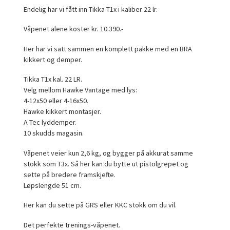
Endelig har vi fått inn Tikka T1x i kaliber 22 lr.
Våpenet alene koster kr. 10.390.-
Her har vi satt sammen en komplett pakke med en BRA
kikkert og demper.
Tikka T1x kal. 22 LR.
Velg mellom Hawke Vantage med lys:
4-12x50 eller 4-16x50.
Hawke kikkert montasjer.
A Tec lyddemper.
10 skudds magasin.
Våpenet veier kun 2,6 kg, og bygger på akkurat samme
stokk som T3x. Så her kan du bytte ut pistolgrepet og
sette på bredere framskjefte.
Løpslengde 51 cm.
Her kan du sette på GRS eller KKC stokk om du vil.
Det perfekte trenings-våpenet.