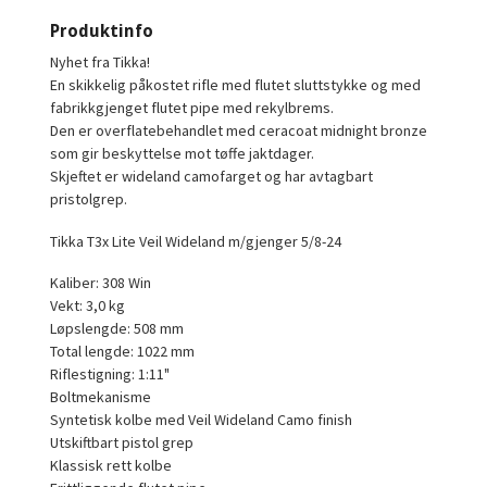
Produktinfo
Nyhet fra Tikka!
En skikkelig påkostet rifle med flutet sluttstykke og med
fabrikkgjenget flutet pipe med rekylbrems.
Den er overflatebehandlet med ceracoat midnight bronze
som gir beskyttelse mot tøffe jaktdager.
Skjeftet er wideland camofarget og har avtagbart
pristolgrep.
Tikka T3x Lite Veil Wideland m/gjenger 5/8-24
Kaliber: 308 Win
Vekt: 3,0 kg
Løpslengde: 508 mm
Total lengde: 1022 mm
Riflestigning: 1:11"
Boltmekanisme
Syntetisk kolbe med Veil Wideland Camo finish
Utskiftbart pistol grep
Klassisk rett kolbe