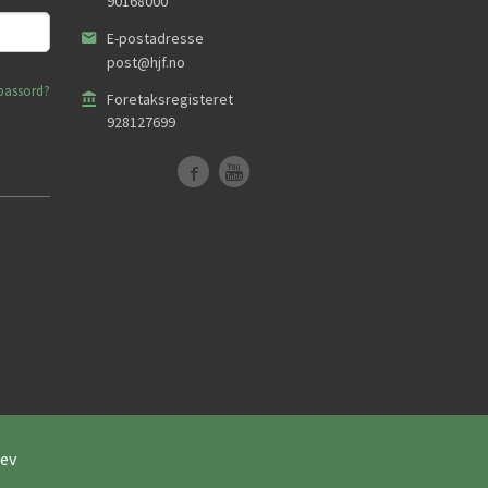
90168000
E-postadresse
post@hjf.no
passord?
Foretaksregisteret
928127699
ev