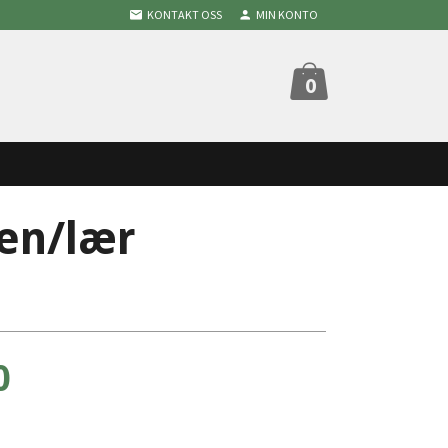
KONTAKT OSS
MIN KONTO
0
den/lær
0