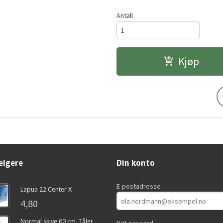
Antall
Kjøp
elgere
Din konto
E-postadresse
Lapua 22 Center X
4,80
Normal skive 60 cm. Tåler