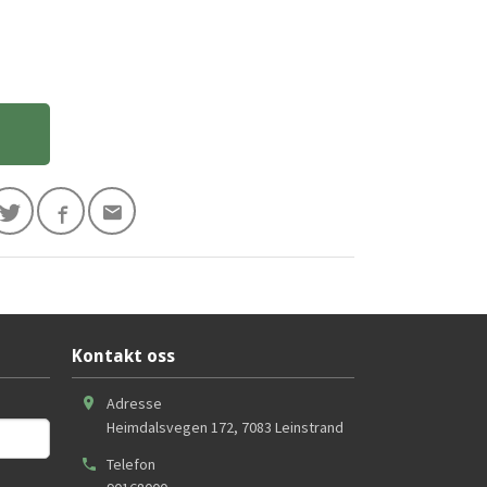
Kontakt oss
Adresse
Heimdalsvegen 172
,
7083
Leinstrand
Telefon