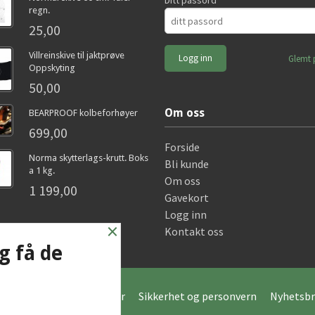
Ditt passord
regn.
25,00
Villreinskive til jaktprøve
Glemt 
Oppskyting
50,00
Om oss
BEARPROOF kolbeforhøyer
699,00
Forside
Norma skytterlags-krutt. Boks
Bli kunde
a 1 kg.
Om oss
1 199,00
Gavekort
Logg inn
×
Kontakt oss
g få de
Frakt
Kjøpsbetingelser
Sikkerhet og personvern
Nyhetsbr