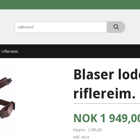
 riflereim.
Blaser lo
riflereim.
Tilbud
NOK
1 949,0
Førpris:
1 995,00
Rabatt
inkl. mva.