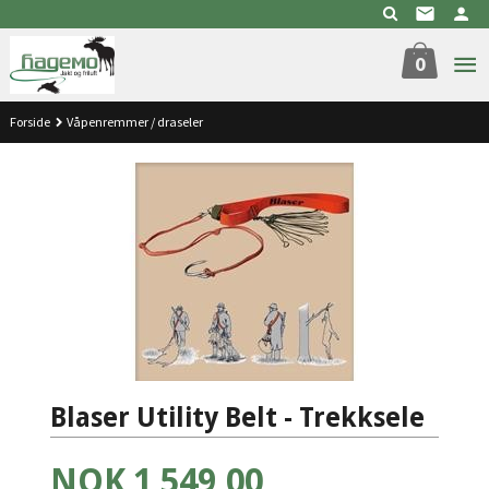
Gå
til
innholdet
0
Forside
Våpenremmer / draseler
Blaser Utility Belt - Trekksele
Pris
NOK
1 549,00