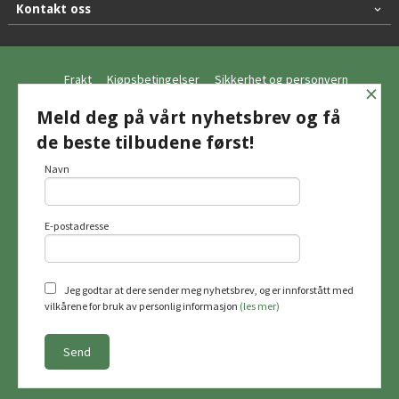
Kontakt oss
Frakt
Kjøpsbetingelser
Sikkerhet og personvern
×
Nyhetsbrev
Meld deg på vårt nyhetsbrev og få
de beste tilbudene først!
© Hagemo Jakt og Friluft AS
Navn
E-postadresse
Vår nettbutikk bruker cookies slik at du
får en bedre kjøpsopplevelse og vi kan
yte deg bedre service. Vi bruker cookies
hovedsaklig til å lagre
Jeg godtar at dere sender meg nyhetsbrev, og er innforstått med
innloggingsdetaljer og huske hva du
vilkårene for bruk av personlig informasjon
(les mer)
har puttet i handlekurven din. Fortsett å
bruke siden som normalt om du godtar
dette.
Les mer
Powered by
24Nettbutikk