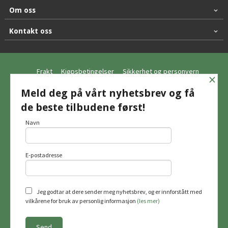
Om oss
Kontakt oss
Frakt
Kjøpsbetingelser
Sikkerhet og personvern
×
Nyhetsbrev
Meld deg på vårt nyhetsbrev og få
de beste tilbudene først!
© Hagemo Jakt og Friluft AS
Navn
E-postadresse
Vår nettbutikk bruker cookies slik at du
får en bedre kjøpsopplevelse og vi kan
yte deg bedre service. Vi bruker cookies
hovedsaklig til å lagre
Jeg godtar at dere sender meg nyhetsbrev, og er innforstått med
innloggingsdetaljer og huske hva du
vilkårene for bruk av personlig informasjon
(les mer)
har puttet i handlekurven din. Fortsett å
bruke siden som normalt om du godtar
dette.
Les mer